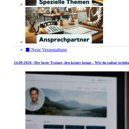
⬛️ Neue Veranstaltung
24.09.2026 | Der beste Trainer, den keiner kennt – Wie du online sicht