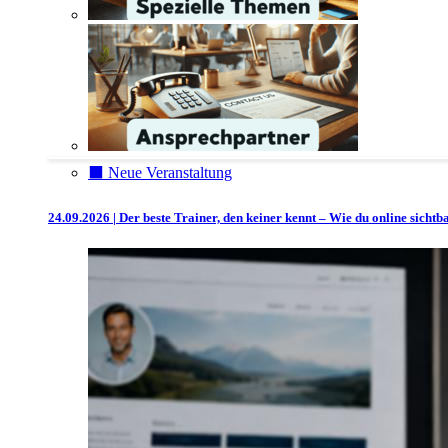
⬛️ Neue Veranstaltung
24.09.2026 | Der beste Trainer, den keiner kennt – Wie du online sicht