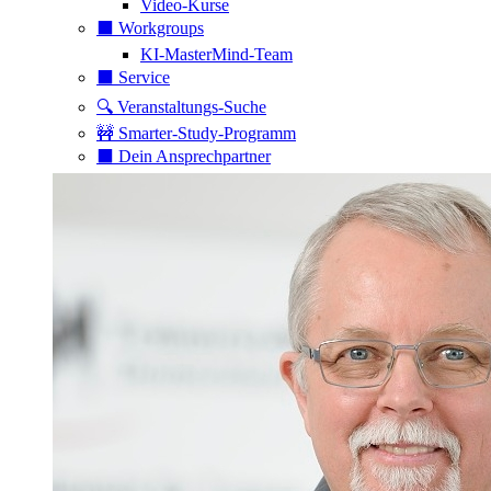
Video-Kurse
⬛️ Workgroups
KI-MasterMind-Team
⬛️ Service
🔍 Veranstaltungs-Suche
🚧 Smarter-Study-Programm
⬛️ Dein Ansprechpartner