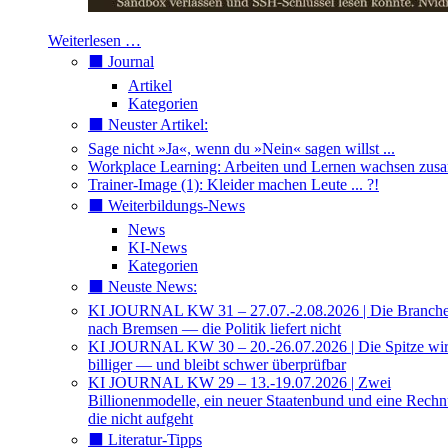
Weiterlesen …
⬛️ Journal
Artikel
Kategorien
⬛️ Neuster Artikel:
Sage nicht »Ja«, wenn du »Nein« sagen willst ...
Workplace Learning: Arbeiten und Lernen wachsen zu
Trainer-Image (1): Kleider machen Leute ... ?!
⬛️ Weiterbildungs-News
News
KI-News
Kategorien
⬛️ Neuste News:
KI JOURNAL KW 31 – 27.07.-2.08.2026 | Die Branche 
nach Bremsen — die Politik liefert nicht
KI JOURNAL KW 30 – 20.-26.07.2026 | Die Spitze wi
billiger — und bleibt schwer überprüfbar
KI JOURNAL KW 29 – 13.-19.07.2026 | Zwei
Billionenmodelle, ein neuer Staatenbund und eine Rech
die nicht aufgeht
⬛️ Literatur-Tipps