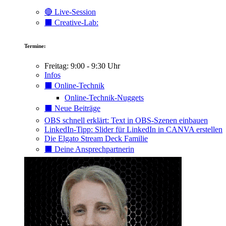
🔴 Live-Session
⬛️ Creative-Lab:
Termine:
Freitag: 9:00 - 9:30 Uhr
Infos
⬛️ Online-Technik
Online-Technik-Nuggets
⬛️ Neue Beiträge
OBS schnell erklärt: Text in OBS-Szenen einbauen
LinkedIn-Tipp: Slider für LinkedIn in CANVA erstellen
Die Elgato Stream Deck Familie
⬛️ Deine Ansprechpartnerin