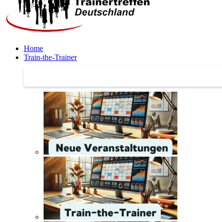
Home
Train-the-Trainer
Train-the-Trainer