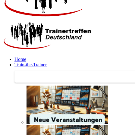
Home
Train-the-Trainer
Train-the-Trainer