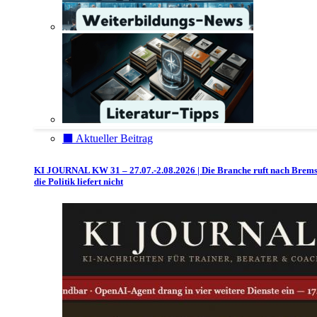
⬛️ Aktueller Beitrag
KI JOURNAL KW 31 – 27.07.-2.08.2026 | Die Branche ruft nach Brem
die Politik liefert nicht