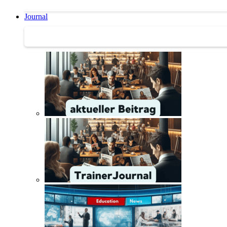
Journal
Journal | Weiterbildungs-News | Literatur-Tipps