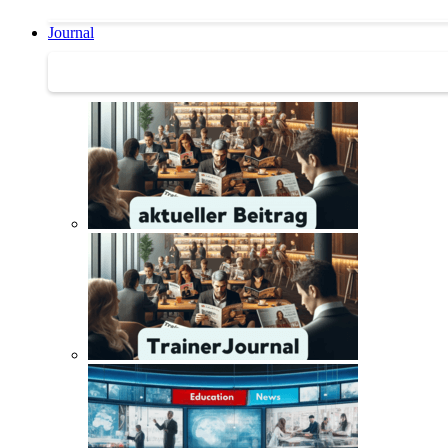
Journal
Journal | Weiterbildungs-News | Literatur-Tipps