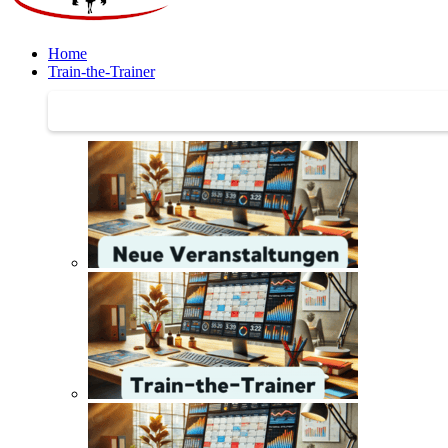
Home
Train-the-Trainer
Train-the-Trainer