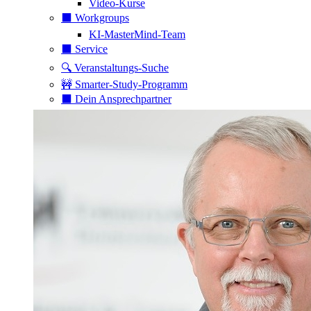
Video-Kurse
⬛️ Workgroups
KI-MasterMind-Team
⬛️ Service
🔍 Veranstaltungs-Suche
🚧 Smarter-Study-Programm
⬛️ Dein Ansprechpartner