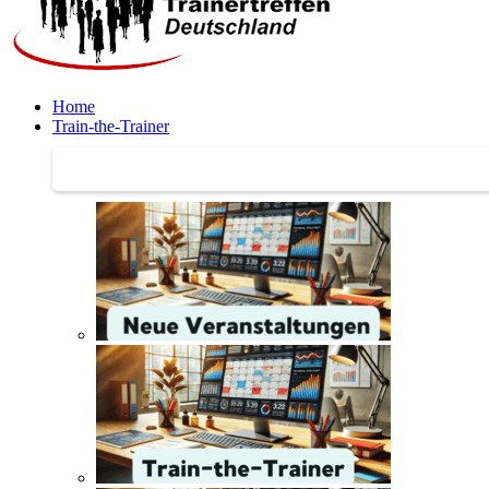
Home
Train-the-Trainer
Train-the-Trainer