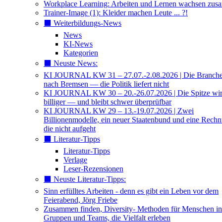
Workplace Learning: Arbeiten und Lernen wachsen zu
Trainer-Image (1): Kleider machen Leute ... ?!
⬛️ Weiterbildungs-News
News
KI-News
Kategorien
⬛️ Neuste News:
KI JOURNAL KW 31 – 27.07.-2.08.2026 | Die Branche 
nach Bremsen — die Politik liefert nicht
KI JOURNAL KW 30 – 20.-26.07.2026 | Die Spitze wi
billiger — und bleibt schwer überprüfbar
KI JOURNAL KW 29 – 13.-19.07.2026 | Zwei
Billionenmodelle, ein neuer Staatenbund und eine Rech
die nicht aufgeht
⬛️ Literatur-Tipps
Literatur-Tipps
Verlage
Leser-Rezensionen
⬛️ Neuste Literatur-Tipps:
Sinn erfülltes Arbeiten - denn es gibt ein Leben vor dem
Feierabend, Jörg Friebe
Zusammen finden, Diversity- Methoden für Menschen in
Gruppen und Teams, die Vielfalt erleben