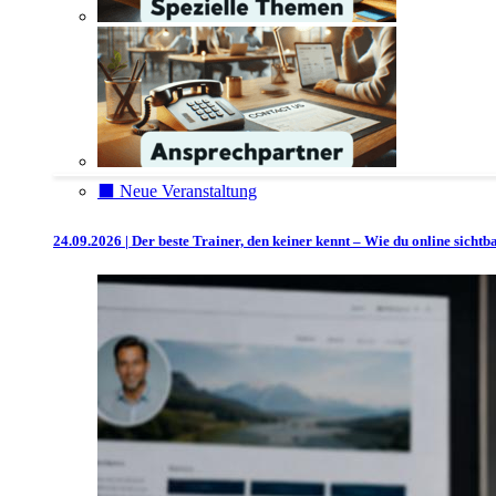
⬛️ Neue Veranstaltung
24.09.2026 | Der beste Trainer, den keiner kennt – Wie du online sicht