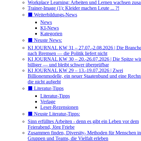
Workplace Learning: Arbeiten und Lernen wachsen zu
Trainer-Image (1): Kleider machen Leute ... ?!
⬛️ Weiterbildungs-News
News
KI-News
Kategorien
⬛️ Neuste News:
KI JOURNAL KW 31 – 27.07.-2.08.2026 | Die Branche 
nach Bremsen — die Politik liefert nicht
KI JOURNAL KW 30 – 20.-26.07.2026 | Die Spitze wi
billiger — und bleibt schwer überprüfbar
KI JOURNAL KW 29 – 13.-19.07.2026 | Zwei
Billionenmodelle, ein neuer Staatenbund und eine Rech
die nicht aufgeht
⬛️ Literatur-Tipps
Literatur-Tipps
Verlage
Leser-Rezensionen
⬛️ Neuste Literatur-Tipps:
Sinn erfülltes Arbeiten - denn es gibt ein Leben vor dem
Feierabend, Jörg Friebe
Zusammen finden, Diversity- Methoden für Menschen in
Gruppen und Teams, die Vielfalt erleben