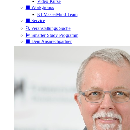
Video-Kurse
⬛️ Workgroups
KI-MasterMind-Team
⬛️ Service
🔍 Veranstaltungs-Suche
🚧 Smarter-Study-Programm
⬛️ Dein Ansprechpartner