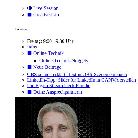
🔴 Live-Session
⬛️ Creative-Lab:
Termine:
Freitag: 9:00 - 9:30 Uhr
Infos
⬛️ Online-Technik
Online-Technik-Nuggets
⬛️ Neue Beiträge
OBS schnell erklärt: Text in OBS-Szenen einbauen
LinkedIn-Tipp: Slider für LinkedIn in CANVA erstellen
Die Elgato Stream Deck Familie
⬛️ Deine Ansprechpartnerin