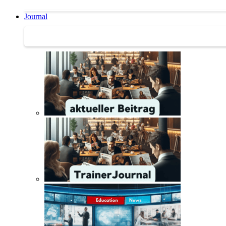
Journal
Journal | Weiterbildungs-News | Literatur-Tipps