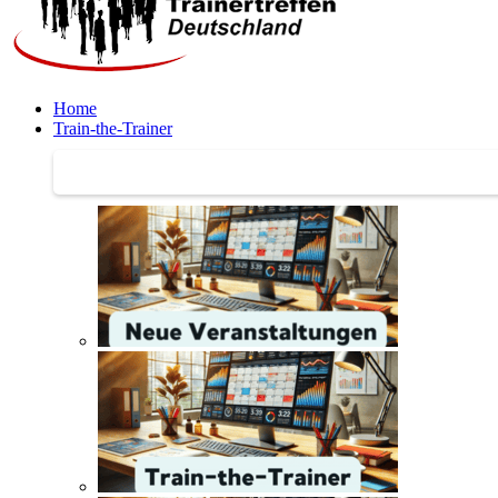
Home
Train-the-Trainer
Train-the-Trainer