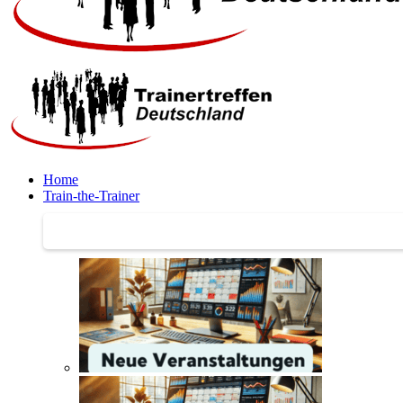
Home
Train-the-Trainer
Train-the-Trainer