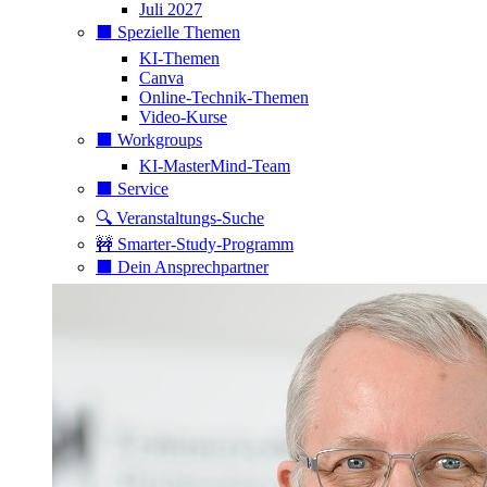
Juli 2027
⬛️ Spezielle Themen
KI-Themen
Canva
Online-Technik-Themen
Video-Kurse
⬛️ Workgroups
KI-MasterMind-Team
⬛️ Service
🔍 Veranstaltungs-Suche
🚧 Smarter-Study-Programm
⬛️ Dein Ansprechpartner