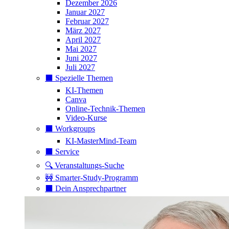
Dezember 2026
Januar 2027
Februar 2027
März 2027
April 2027
Mai 2027
Juni 2027
Juli 2027
⬛️ Spezielle Themen
KI-Themen
Canva
Online-Technik-Themen
Video-Kurse
⬛️ Workgroups
KI-MasterMind-Team
⬛️ Service
🔍 Veranstaltungs-Suche
🚧 Smarter-Study-Programm
⬛️ Dein Ansprechpartner