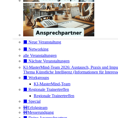
⬛️ Neue Veranstaltung
⬛️ Networking
alle Veranstaltungen
⬛️ Nächste Veranstaltungen
KI-MasterMind-Team 2026: Austausch, Praxis und Impu
Thema Künstliche Intelligenz (Informationen für Interess
⬛️ Workgroups
KI-MasterMind-Team
⬛️ Regionale Trainertreffen
Regionale Trainertreffen
⬛️ Special
🚧Erfolgsteam
🚧Messerundgang
⬛️ Deine Ansprechpartner