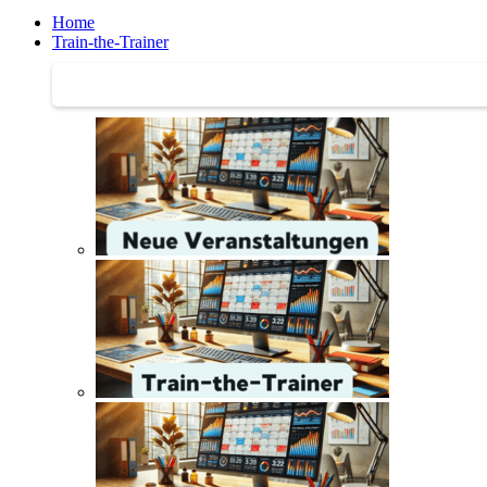
Home
Train-the-Trainer
Train-the-Trainer