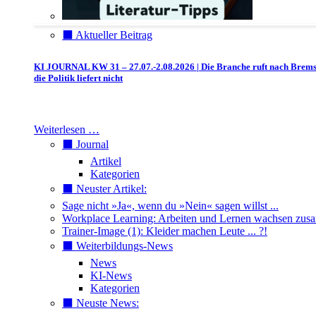
⬛️ Aktueller Beitrag
KI JOURNAL KW 31 – 27.07.-2.08.2026 | Die Branche ruft nach Brem
die Politik liefert nicht
Weiterlesen …
⬛️ Journal
Artikel
Kategorien
⬛️ Neuster Artikel:
Sage nicht »Ja«, wenn du »Nein« sagen willst ...
Workplace Learning: Arbeiten und Lernen wachsen zu
Trainer-Image (1): Kleider machen Leute ... ?!
⬛️ Weiterbildungs-News
News
KI-News
Kategorien
⬛️ Neuste News: