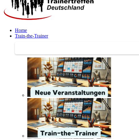
Home
Train-the-Trainer
Train-the-Trainer