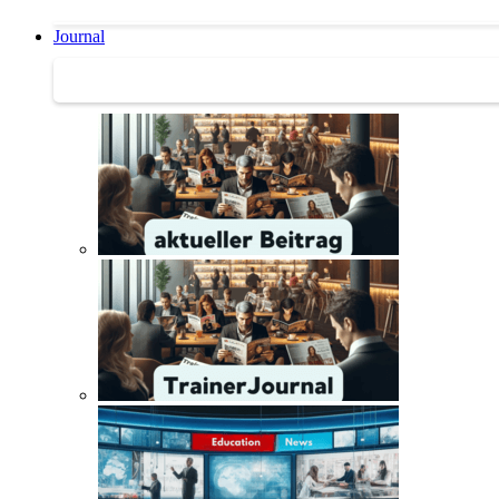
Journal
Journal | Weiterbildungs-News | Literatur-Tipps