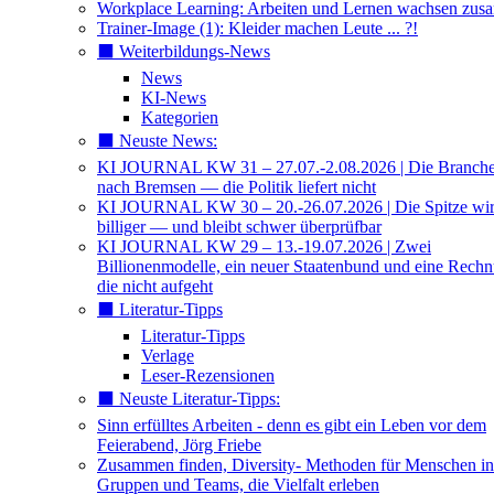
Workplace Learning: Arbeiten und Lernen wachsen zu
Trainer-Image (1): Kleider machen Leute ... ?!
⬛️ Weiterbildungs-News
News
KI-News
Kategorien
⬛️ Neuste News:
KI JOURNAL KW 31 – 27.07.-2.08.2026 | Die Branche 
nach Bremsen — die Politik liefert nicht
KI JOURNAL KW 30 – 20.-26.07.2026 | Die Spitze wi
billiger — und bleibt schwer überprüfbar
KI JOURNAL KW 29 – 13.-19.07.2026 | Zwei
Billionenmodelle, ein neuer Staatenbund und eine Rech
die nicht aufgeht
⬛️ Literatur-Tipps
Literatur-Tipps
Verlage
Leser-Rezensionen
⬛️ Neuste Literatur-Tipps:
Sinn erfülltes Arbeiten - denn es gibt ein Leben vor dem
Feierabend, Jörg Friebe
Zusammen finden, Diversity- Methoden für Menschen in
Gruppen und Teams, die Vielfalt erleben