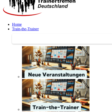
Home
Train-the-Trainer
Train-the-Trainer