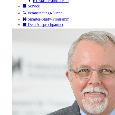
KI-MasterMind-Team
⬛️ Service
🔍 Veranstaltungs-Suche
🚧 Smarter-Study-Programm
⬛️ Dein Ansprechpartner