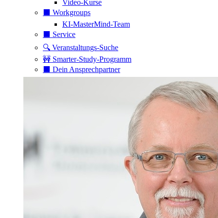
Video-Kurse
⬛️ Workgroups
KI-MasterMind-Team
⬛️ Service
🔍 Veranstaltungs-Suche
🚧 Smarter-Study-Programm
⬛️ Dein Ansprechpartner