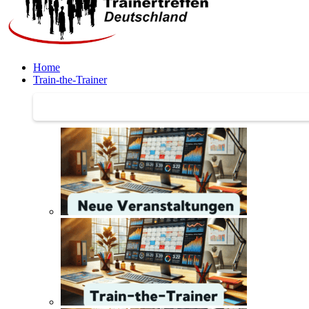
Home
Train-the-Trainer
Train-the-Trainer