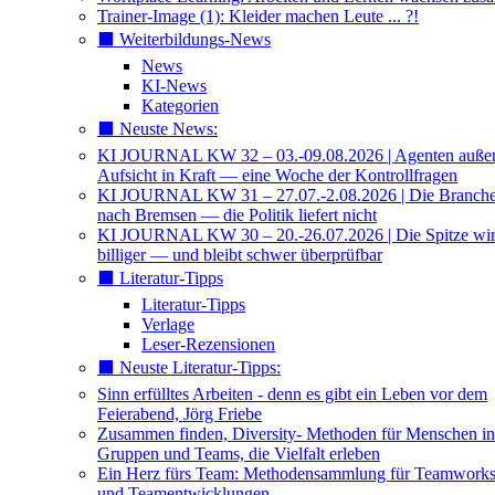
Trainer-Image (1): Kleider machen Leute ... ?!
⬛️ Weiterbildungs-News
News
KI-News
Kategorien
⬛️ Neuste News:
KI JOURNAL KW 32 – 03.-09.08.2026 | Agenten außer 
Aufsicht in Kraft — eine Woche der Kontrollfragen
KI JOURNAL KW 31 – 27.07.-2.08.2026 | Die Branche 
nach Bremsen — die Politik liefert nicht
KI JOURNAL KW 30 – 20.-26.07.2026 | Die Spitze wi
billiger — und bleibt schwer überprüfbar
⬛️ Literatur-Tipps
Literatur-Tipps
Verlage
Leser-Rezensionen
⬛️ Neuste Literatur-Tipps:
Sinn erfülltes Arbeiten - denn es gibt ein Leben vor dem
Feierabend, Jörg Friebe
Zusammen finden, Diversity- Methoden für Menschen in
Gruppen und Teams, die Vielfalt erleben
Ein Herz fürs Team: Methodensammlung für Teamwork
und Teamentwicklungen