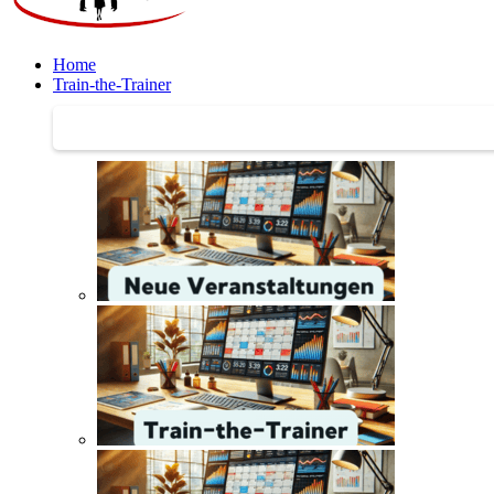
Home
Train-the-Trainer
Train-the-Trainer