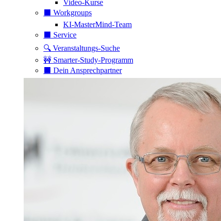
Video-Kurse
⬛️ Workgroups
KI-MasterMind-Team
⬛️ Service
🔍 Veranstaltungs-Suche
🚧 Smarter-Study-Programm
⬛️ Dein Ansprechpartner