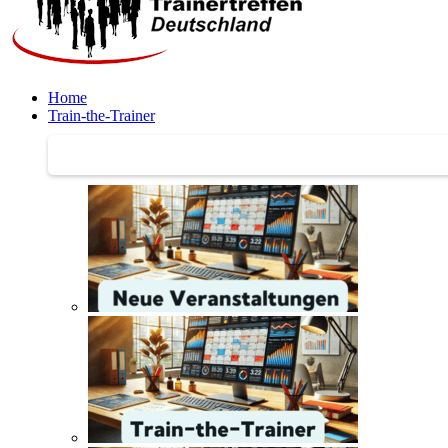
Home
Train-the-Trainer
Train-the-Trainer