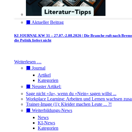
⬛️ Aktueller Beitrag
KI JOURNAL KW 31 – 27.07.-2.08.2026 | Die Branche ruft nach Brem
die Politik liefert nicht
Weiterlesen …
⬛️ Journal
Artikel
Kategorien
⬛️ Neuster Artikel:
Sage nicht »Ja«, wenn du »Nein« sagen willst ...
Workplace Learning: Arbeiten und Lernen wachsen zu
Trainer-Image (1): Kleider machen Leute ... ?!
⬛️ Weiterbildungs-News
News
KI-News
Kategorien