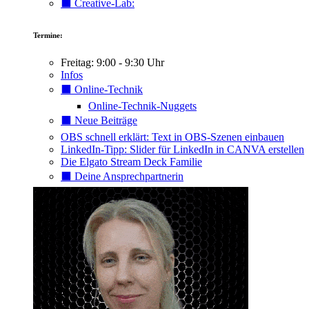
⬛️ Creative-Lab:
Termine:
Freitag: 9:00 - 9:30 Uhr
Infos
⬛️ Online-Technik
Online-Technik-Nuggets
⬛️ Neue Beiträge
OBS schnell erklärt: Text in OBS-Szenen einbauen
LinkedIn-Tipp: Slider für LinkedIn in CANVA erstellen
Die Elgato Stream Deck Familie
⬛️ Deine Ansprechpartnerin