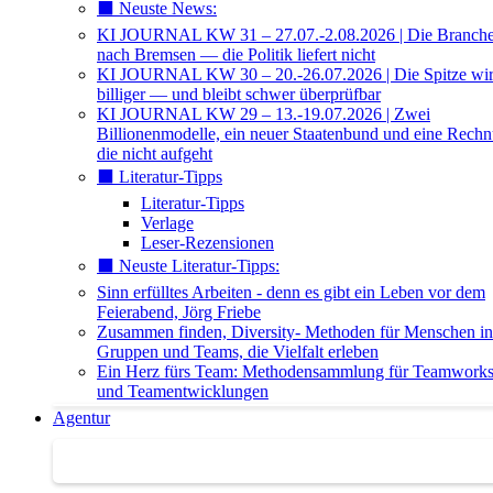
⬛️ Neuste News:
KI JOURNAL KW 31 – 27.07.-2.08.2026 | Die Branche 
nach Bremsen — die Politik liefert nicht
KI JOURNAL KW 30 – 20.-26.07.2026 | Die Spitze wi
billiger — und bleibt schwer überprüfbar
KI JOURNAL KW 29 – 13.-19.07.2026 | Zwei
Billionenmodelle, ein neuer Staatenbund und eine Rech
die nicht aufgeht
⬛️ Literatur-Tipps
Literatur-Tipps
Verlage
Leser-Rezensionen
⬛️ Neuste Literatur-Tipps:
Sinn erfülltes Arbeiten - denn es gibt ein Leben vor dem
Feierabend, Jörg Friebe
Zusammen finden, Diversity- Methoden für Menschen in
Gruppen und Teams, die Vielfalt erleben
Ein Herz fürs Team: Methodensammlung für Teamwork
und Teamentwicklungen
Agentur
Agentur | Trainer-Datenbank