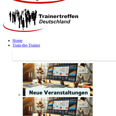
Home
Train-the-Trainer
Train-the-Trainer