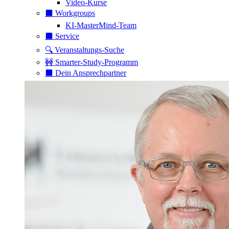
Video-Kurse
⬛️ Workgroups
KI-MasterMind-Team
⬛️ Service
🔍 Veranstaltungs-Suche
🚧 Smarter-Study-Programm
⬛️ Dein Ansprechpartner