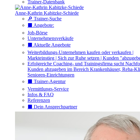
Trainer-Datenbank
Anne-Kathrin Kabitzke-Schiede
🔎 Trainer-Suche
⬛️ Angebote:
Job-Börse
Unternehmensverkäufe
⬛️ Aktuelle Angebote
Weiterbildungs-Unternehmen kaufen oder verkaufen |
Markteinstieg | Sich zur Ruhe setzen | Kunden "abzugeb
Erfolgreiche Coaching- und Trainingsfirma sucht Nachfo
Kunden abzugeben im Bereich Krankenhäuser, Reha-Kli
Senioren-Einrichtungen
⬛️ Trainer-Agentur
Vermittlungs-Service
Infos & FAQ
Referenzen
⬛️ Dein Ansprechpartner