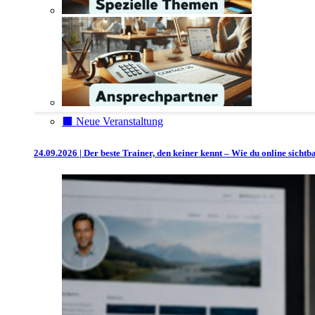
⬛️ Neue Veranstaltung
24.09.2026 | Der beste Trainer, den keiner kennt – Wie du online sicht