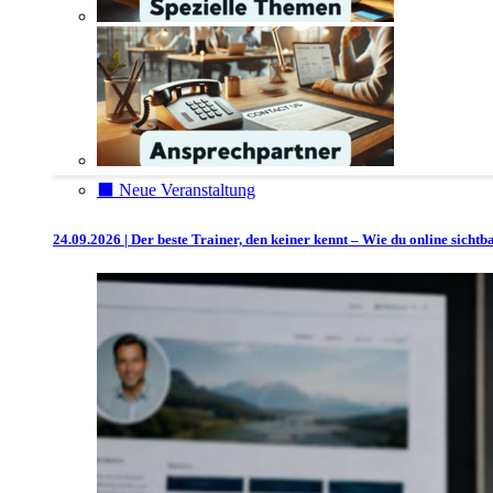
⬛️ Neue Veranstaltung
24.09.2026 | Der beste Trainer, den keiner kennt – Wie du online sicht