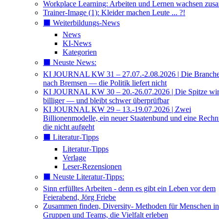
Workplace Learning: Arbeiten und Lernen wachsen zu
Trainer-Image (1): Kleider machen Leute ... ?!
⬛️ Weiterbildungs-News
News
KI-News
Kategorien
⬛️ Neuste News:
KI JOURNAL KW 31 – 27.07.-2.08.2026 | Die Branche 
nach Bremsen — die Politik liefert nicht
KI JOURNAL KW 30 – 20.-26.07.2026 | Die Spitze wi
billiger — und bleibt schwer überprüfbar
KI JOURNAL KW 29 – 13.-19.07.2026 | Zwei
Billionenmodelle, ein neuer Staatenbund und eine Rech
die nicht aufgeht
⬛️ Literatur-Tipps
Literatur-Tipps
Verlage
Leser-Rezensionen
⬛️ Neuste Literatur-Tipps:
Sinn erfülltes Arbeiten - denn es gibt ein Leben vor dem
Feierabend, Jörg Friebe
Zusammen finden, Diversity- Methoden für Menschen in
Gruppen und Teams, die Vielfalt erleben