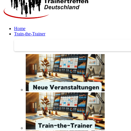
Home
Train-the-Trainer
Train-the-Trainer