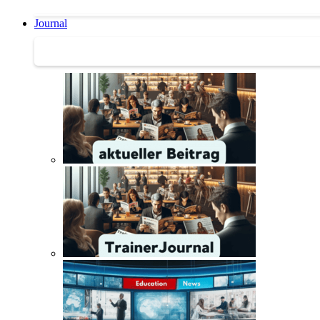
Journal
Journal | Weiterbildungs-News | Literatur-Tipps