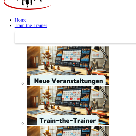
Home
Train-the-Trainer
Train-the-Trainer