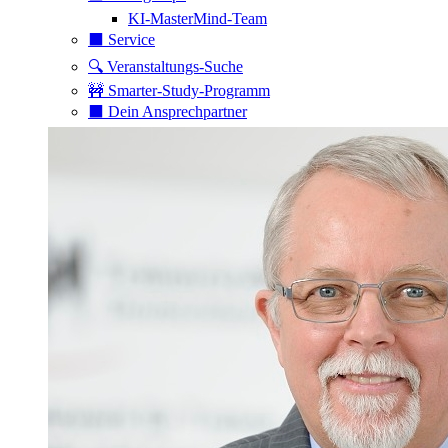
KI-MasterMind-Team
⬛️ Service
🔍 Veranstaltungs-Suche
🚧 Smarter-Study-Programm
⬛️ Dein Ansprechpartner