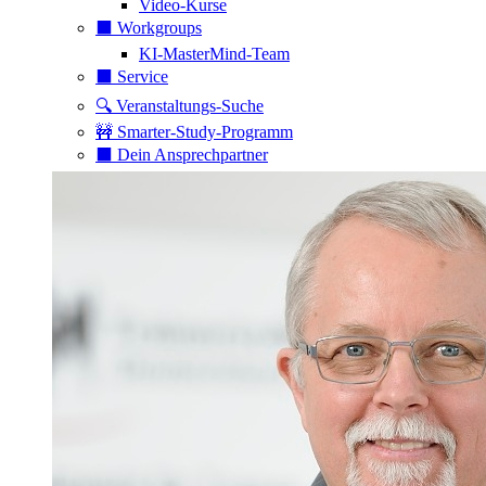
Video-Kurse
⬛️ Workgroups
KI-MasterMind-Team
⬛️ Service
🔍 Veranstaltungs-Suche
🚧 Smarter-Study-Programm
⬛️ Dein Ansprechpartner