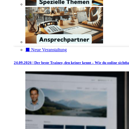
⬛️ Neue Veranstaltung
24.09.2026 | Der beste Trainer, den keiner kennt – Wie du online sicht