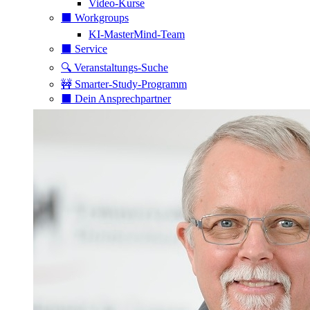
Video-Kurse
⬛️ Workgroups
KI-MasterMind-Team
⬛️ Service
🔍 Veranstaltungs-Suche
🚧 Smarter-Study-Programm
⬛️ Dein Ansprechpartner