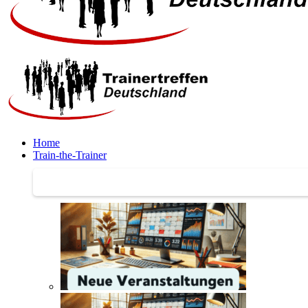
Home
Train-the-Trainer
Train-the-Trainer