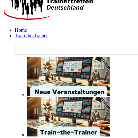
Home
Train-the-Trainer
Train-the-Trainer