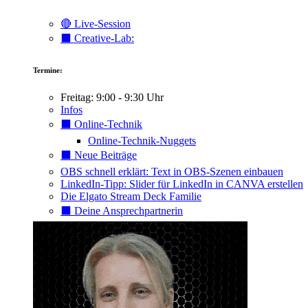
🔴 Live-Session
⬛️ Creative-Lab:
Termine:
Freitag: 9:00 - 9:30 Uhr
Infos
⬛️ Online-Technik
Online-Technik-Nuggets
⬛️ Neue Beiträge
OBS schnell erklärt: Text in OBS-Szenen einbauen
LinkedIn-Tipp: Slider für LinkedIn in CANVA erstellen
Die Elgato Stream Deck Familie
⬛️ Deine Ansprechpartnerin