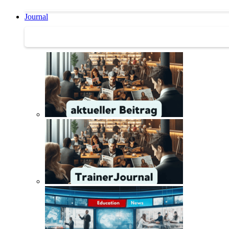
Journal
Journal | Weiterbildungs-News | Literatur-Tipps