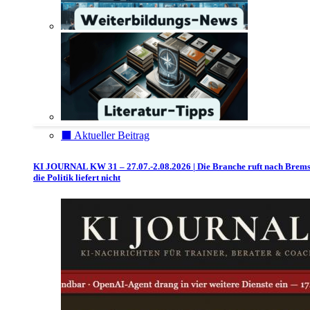
⬛️ Aktueller Beitrag
KI JOURNAL KW 31 – 27.07.-2.08.2026 | Die Branche ruft nach Brem
die Politik liefert nicht