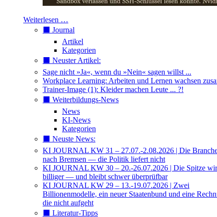
Weiterlesen …
⬛️ Journal
Artikel
Kategorien
⬛️ Neuster Artikel:
Sage nicht »Ja«, wenn du »Nein« sagen willst ...
Workplace Learning: Arbeiten und Lernen wachsen zu
Trainer-Image (1): Kleider machen Leute ... ?!
⬛️ Weiterbildungs-News
News
KI-News
Kategorien
⬛️ Neuste News:
KI JOURNAL KW 31 – 27.07.-2.08.2026 | Die Branche 
nach Bremsen — die Politik liefert nicht
KI JOURNAL KW 30 – 20.-26.07.2026 | Die Spitze wi
billiger — und bleibt schwer überprüfbar
KI JOURNAL KW 29 – 13.-19.07.2026 | Zwei
Billionenmodelle, ein neuer Staatenbund und eine Rech
die nicht aufgeht
⬛️ Literatur-Tipps