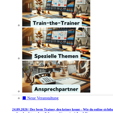
⬛️ Neue Veranstaltung
24.09.2026 | Der beste Trainer, den keiner kennt – Wie du online sichtb