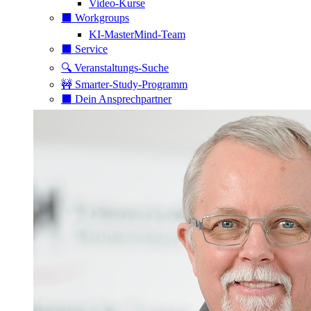
Video-Kurse
⬛️ Workgroups
KI-MasterMind-Team
⬛️ Service
🔍 Veranstaltungs-Suche
🚧 Smarter-Study-Programm
⬛️ Dein Ansprechpartner