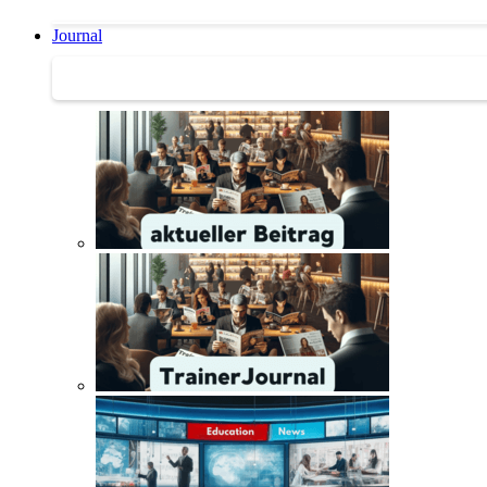
Journal
Journal | Weiterbildungs-News | Literatur-Tipps