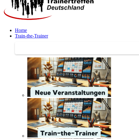
Home
Train-the-Trainer
Train-the-Trainer