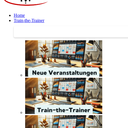
Home
Train-the-Trainer
Train-the-Trainer