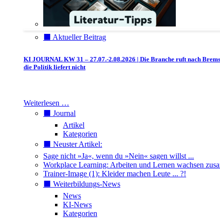
⬛️ Aktueller Beitrag
KI JOURNAL KW 31 – 27.07.-2.08.2026 | Die Branche ruft nach Brem
die Politik liefert nicht
Weiterlesen …
⬛️ Journal
Artikel
Kategorien
⬛️ Neuster Artikel:
Sage nicht »Ja«, wenn du »Nein« sagen willst ...
Workplace Learning: Arbeiten und Lernen wachsen zu
Trainer-Image (1): Kleider machen Leute ... ?!
⬛️ Weiterbildungs-News
News
KI-News
Kategorien