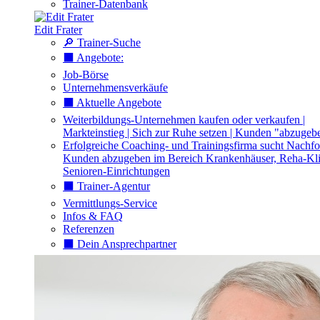
Trainer-Datenbank
Edit Frater
🔎 Trainer-Suche
⬛️ Angebote:
Job-Börse
Unternehmensverkäufe
⬛️ Aktuelle Angebote
Weiterbildungs-Unternehmen kaufen oder verkaufen |
Markteinstieg | Sich zur Ruhe setzen | Kunden "abzugeb
Erfolgreiche Coaching- und Trainingsfirma sucht Nachfo
Kunden abzugeben im Bereich Krankenhäuser, Reha-Kli
Senioren-Einrichtungen
⬛️ Trainer-Agentur
Vermittlungs-Service
Infos & FAQ
Referenzen
⬛️ Dein Ansprechpartner