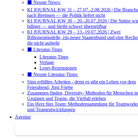
⬛️ Neuste News:
KI JOURNAL KW 31 – 27.07.-2.08.2026 | Die Branche 
nach Bremsen — die Politik liefert nicht
KI JOURNAL KW 30 – 20.-26.07.2026 | Die Spitze wi
billiger — und bleibt schwer überprüfbar
KI JOURNAL KW 29 – 13.-19.07.2026 | Zwei
Billionenmodelle, ein neuer Staatenbund und eine Rech
die nicht aufgeht
⬛️ Literatur-Tipps
Literatur-Tipps
Verlage
Leser-Rezensionen
⬛️ Neuste Literatur-Tipps:
Sinn erfülltes Arbeiten - denn es gibt ein Leben vor dem
Feierabend, Jörg Friebe
Zusammen finden, Diversity- Methoden für Menschen in
Gruppen und Teams, die Vielfalt erleben
Ein Herz fürs Team: Methodensammlung für Teamwork
und Teamentwicklungen
Agentur
Agentur | Trainer-Datenbank