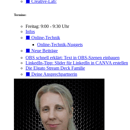
⬛️ Creative-Lab:
Termine:
Freitag: 9:00 - 9:30 Uhr
Infos
⬛️ Online-Technik
Online-Technik-Nuggets
⬛️ Neue Beiträge
OBS schnell erklärt: Text in OBS-Szenen einbauen
LinkedIn-Tipp: Slider für LinkedIn in CANVA erstellen
Die Elgato Stream Deck Familie
⬛️ Deine Ansprechpartnerin