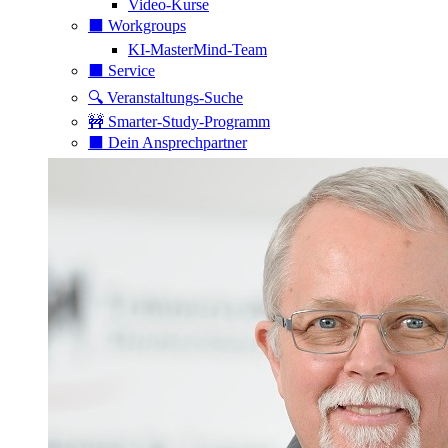
Video-Kurse
⬛️ Workgroups
KI-MasterMind-Team
⬛️ Service
🔍 Veranstaltungs-Suche
🚧 Smarter-Study-Programm
⬛️ Dein Ansprechpartner