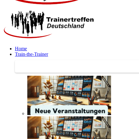
Home
Train-the-Trainer
Train-the-Trainer