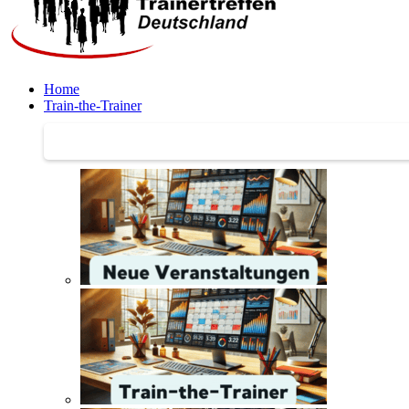
Home
Train-the-Trainer
Train-the-Trainer