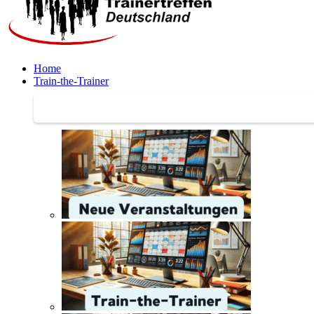
Home
Train-the-Trainer
Train-the-Trainer