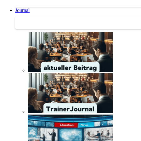
Journal
Journal | Weiterbildungs-News | Literatur-Tipps