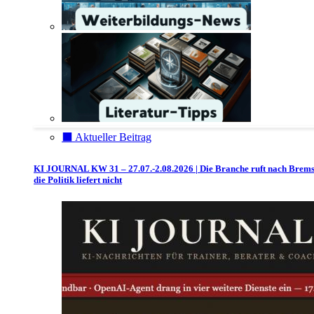
⬛️ Aktueller Beitrag
KI JOURNAL KW 31 – 27.07.-2.08.2026 | Die Branche ruft nach Brem
die Politik liefert nicht