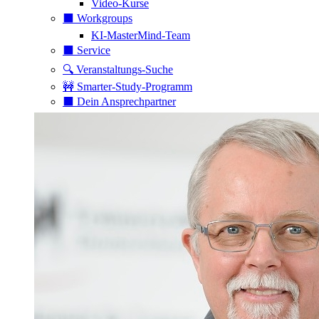
Video-Kurse
⬛️ Workgroups
KI-MasterMind-Team
⬛️ Service
🔍 Veranstaltungs-Suche
🚧 Smarter-Study-Programm
⬛️ Dein Ansprechpartner