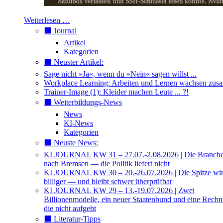
Weiterlesen …
⬛️ Journal
Artikel
Kategorien
⬛️ Neuster Artikel:
Sage nicht »Ja«, wenn du »Nein« sagen willst ...
Workplace Learning: Arbeiten und Lernen wachsen zu
Trainer-Image (1): Kleider machen Leute ... ?!
⬛️ Weiterbildungs-News
News
KI-News
Kategorien
⬛️ Neuste News:
KI JOURNAL KW 31 – 27.07.-2.08.2026 | Die Branche 
nach Bremsen — die Politik liefert nicht
KI JOURNAL KW 30 – 20.-26.07.2026 | Die Spitze wi
billiger — und bleibt schwer überprüfbar
KI JOURNAL KW 29 – 13.-19.07.2026 | Zwei
Billionenmodelle, ein neuer Staatenbund und eine Rech
die nicht aufgeht
⬛️ Literatur-Tipps