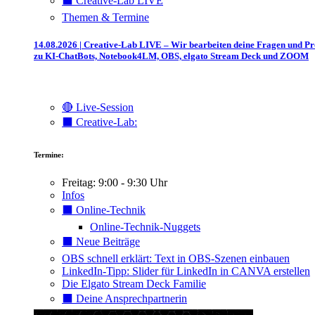
⬛️ Creative-Lab LIVE
Themen & Termine
14.08.2026 | Creative-Lab LIVE – Wir bearbeiten deine Fragen und P
zu KI-ChatBots, Notebook4LM, OBS, elgato Stream Deck und ZOOM
🔴 Live-Session
⬛️ Creative-Lab:
Termine:
Freitag: 9:00 - 9:30 Uhr
Infos
⬛️ Online-Technik
Online-Technik-Nuggets
⬛️ Neue Beiträge
OBS schnell erklärt: Text in OBS-Szenen einbauen
LinkedIn-Tipp: Slider für LinkedIn in CANVA erstellen
Die Elgato Stream Deck Familie
⬛️ Deine Ansprechpartnerin