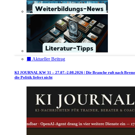
⬛️ Aktueller Beitrag
KI JOURNAL KW 31 – 27.07.-2.08.2026 | Die Branche ruft nach Brem
die Politik liefert nicht