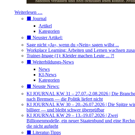
Weiterlesen …
⬛️ Journal
Artikel
Kategorien
⬛️ Neuster Artikel:
Sage nicht »Ja«, wenn du »Nein« sagen willst ...
Workplace Learning: Arbeiten und Lernen wachsen zu
Trainer-Image (1): Kleider machen Leute ... ?!
⬛️ Weiterbildungs-News
News
KI-News
Kategorien
⬛️ Neuste News:
KI JOURNAL KW 31 – 27.07.-2.08.2026 | Die Branche 
nach Bremsen — die Politik liefert nicht
KI JOURNAL KW 30 – 20.-26.07.2026 | Die Spitze wi
billiger — und bleibt schwer überprüfbar
KI JOURNAL KW 29 – 13.-19.07.2026 | Zwei
Billionenmodelle, ein neuer Staatenbund und eine Rech
die nicht aufgeht
⬛️ Literatur-Tipps