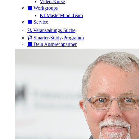
Video-Kurse
⬛️ Workgroups
KI-MasterMind-Team
⬛️ Service
🔍 Veranstaltungs-Suche
🚧 Smarter-Study-Programm
⬛️ Dein Ansprechpartner