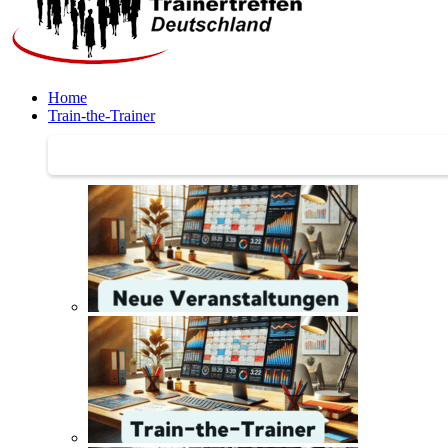
Home
Train-the-Trainer
Train-the-Trainer