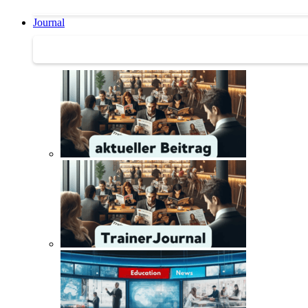
Journal
Journal | Weiterbildungs-News | Literatur-Tipps