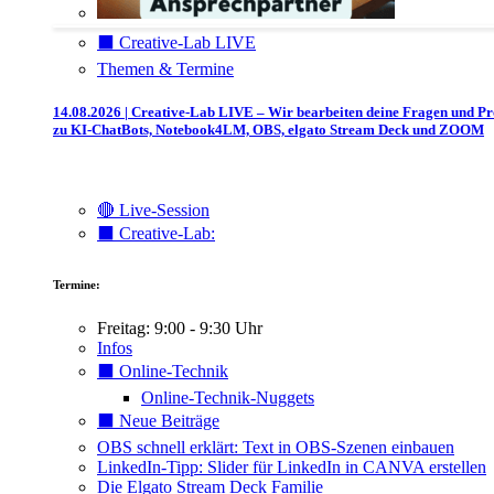
⬛️ Creative-Lab LIVE
Themen & Termine
14.08.2026 | Creative-Lab LIVE – Wir bearbeiten deine Fragen und P
zu KI-ChatBots, Notebook4LM, OBS, elgato Stream Deck und ZOOM
🔴 Live-Session
⬛️ Creative-Lab:
Termine:
Freitag: 9:00 - 9:30 Uhr
Infos
⬛️ Online-Technik
Online-Technik-Nuggets
⬛️ Neue Beiträge
OBS schnell erklärt: Text in OBS-Szenen einbauen
LinkedIn-Tipp: Slider für LinkedIn in CANVA erstellen
Die Elgato Stream Deck Familie