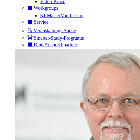
Video-Kurse
⬛️ Workgroups
KI-MasterMind-Team
⬛️ Service
🔍 Veranstaltungs-Suche
🚧 Smarter-Study-Programm
⬛️ Dein Ansprechpartner