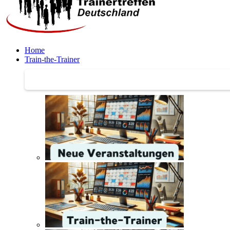
Home
Train-the-Trainer
Train-the-Trainer