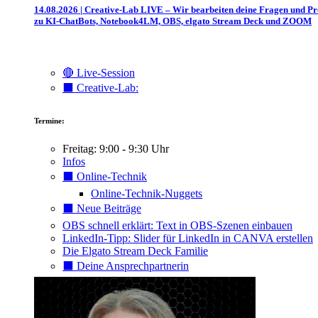
14.08.2026 | Creative-Lab LIVE – Wir bearbeiten deine Fragen und P
zu KI-ChatBots, Notebook4LM, OBS, elgato Stream Deck und ZOOM
🔴 Live-Session
⬛️ Creative-Lab:
Termine:
Freitag: 9:00 - 9:30 Uhr
Infos
⬛️ Online-Technik
Online-Technik-Nuggets
⬛️ Neue Beiträge
OBS schnell erklärt: Text in OBS-Szenen einbauen
LinkedIn-Tipp: Slider für LinkedIn in CANVA erstellen
Die Elgato Stream Deck Familie
⬛️ Deine Ansprechpartnerin