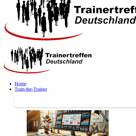
Home
Train-the-Trainer
Train-the-Trainer