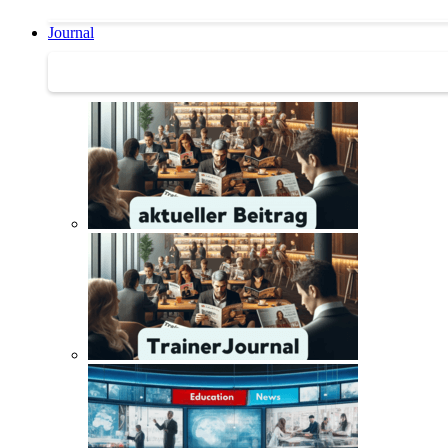
Journal
Journal | Weiterbildungs-News | Literatur-Tipps