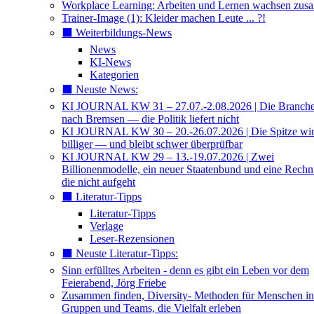
Workplace Learning: Arbeiten und Lernen wachsen zu
Trainer-Image (1): Kleider machen Leute ... ?!
⬛️ Weiterbildungs-News
News
KI-News
Kategorien
⬛️ Neuste News:
KI JOURNAL KW 31 – 27.07.-2.08.2026 | Die Branche 
nach Bremsen — die Politik liefert nicht
KI JOURNAL KW 30 – 20.-26.07.2026 | Die Spitze wi
billiger — und bleibt schwer überprüfbar
KI JOURNAL KW 29 – 13.-19.07.2026 | Zwei
Billionenmodelle, ein neuer Staatenbund und eine Rech
die nicht aufgeht
⬛️ Literatur-Tipps
Literatur-Tipps
Verlage
Leser-Rezensionen
⬛️ Neuste Literatur-Tipps:
Sinn erfülltes Arbeiten - denn es gibt ein Leben vor dem
Feierabend, Jörg Friebe
Zusammen finden, Diversity- Methoden für Menschen in
Gruppen und Teams, die Vielfalt erleben