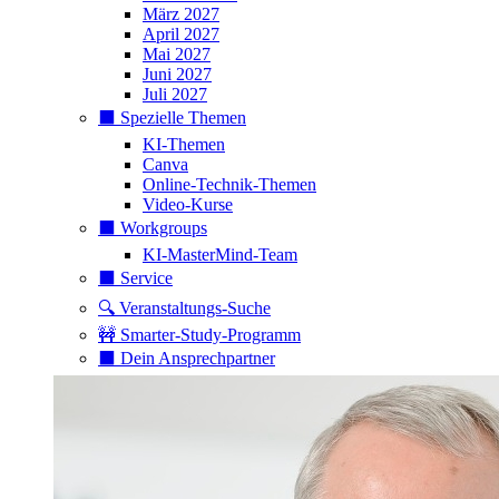
März 2027
April 2027
Mai 2027
Juni 2027
Juli 2027
⬛️ Spezielle Themen
KI-Themen
Canva
Online-Technik-Themen
Video-Kurse
⬛️ Workgroups
KI-MasterMind-Team
⬛️ Service
🔍 Veranstaltungs-Suche
🚧 Smarter-Study-Programm
⬛️ Dein Ansprechpartner