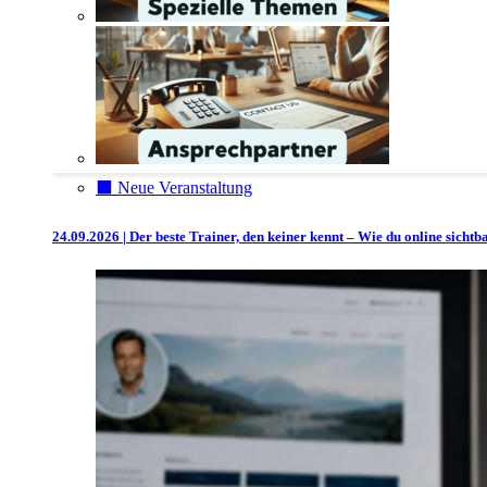
⬛️ Neue Veranstaltung
24.09.2026 | Der beste Trainer, den keiner kennt – Wie du online sicht