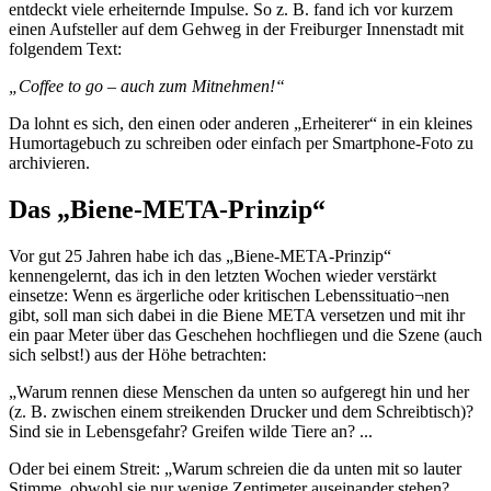
entdeckt viele erheiternde Impulse. So z. B. fand ich vor kurzem
einen Aufsteller auf dem Gehweg in der Freiburger Innenstadt mit
folgendem Text:
„Coffee to go – auch zum Mitnehmen!“
Da lohnt es sich, den einen oder anderen „Erheiterer“ in ein kleines
Humortagebuch zu schreiben oder einfach per Smartphone-Foto zu
archivieren.
Das „Biene-META-Prinzip“
Vor gut 25 Jahren habe ich das „Biene-META-Prinzip“
kennengelernt, das ich in den letzten Wochen wieder verstärkt
einsetze: Wenn es ärgerliche oder kritischen Lebenssituatio¬nen
gibt, soll man sich dabei in die Biene META versetzen und mit ihr
ein paar Meter über das Geschehen hochfliegen und die Szene (auch
sich selbst!) aus der Höhe betrachten:
„Warum rennen diese Menschen da unten so aufgeregt hin und her
(z. B. zwischen einem streikenden Drucker und dem Schreibtisch)?
Sind sie in Lebensgefahr? Greifen wilde Tiere an? ...
Oder bei einem Streit: „Warum schreien die da unten mit so lauter
Stimme, obwohl sie nur wenige Zentimeter auseinander stehen?