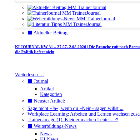
⬛️ Aktueller Beitrag
KI JOURNAL KW 31 – 27.07.-2.08.2026 | Die Branche ruft nach Brem
die Politik liefert nicht
Weiterlesen …
⬛️ Journal
Artikel
Kategorien
⬛️ Neuster Artikel:
Sage nicht »Ja«, wenn du »Nein« sagen willst ...
Workplace Learning: Arbeiten und Lernen wachsen zu
Trainer-Image (1): Kleider machen Leute ... ?!
⬛️ Weiterbildungs-News
News
KI-News