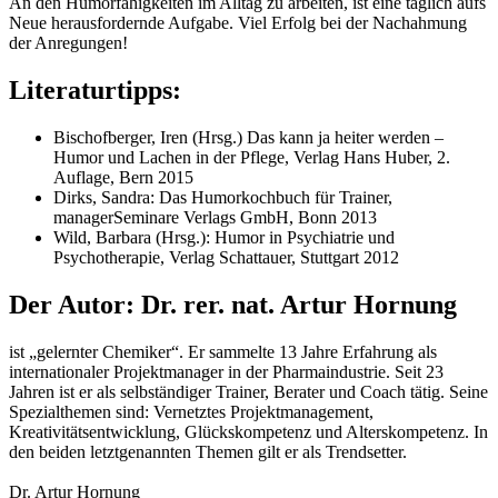
An den Humorfähigkeiten im Alltag zu arbeiten, ist eine täglich aufs
Neue herausfordernde Aufgabe. Viel Erfolg bei der Nachahmung
der Anregungen!
Literaturtipps:
Bischofberger, Iren (Hrsg.) Das kann ja heiter werden –
Humor und Lachen in der Pflege, Verlag Hans Huber, 2.
Auflage, Bern 2015
Dirks, Sandra: Das Humorkochbuch für Trainer,
managerSeminare Verlags GmbH, Bonn 2013
Wild, Barbara (Hrsg.): Humor in Psychiatrie und
Psychotherapie, Verlag Schattauer, Stuttgart 2012
Der Autor: Dr. rer. nat. Artur Hornung
ist „gelernter Chemiker“. Er sammelte 13 Jahre Erfahrung als
internationaler Projektmanager in der Pharmaindustrie. Seit 23
Jahren ist er als selbständiger Trainer, Berater und Coach tätig. Seine
Spezialthemen sind: Vernetztes Projektmanagement,
Kreativitätsentwicklung, Glückskompetenz und Alterskompetenz. In
den beiden letztgenannten Themen gilt er als Trendsetter.
Dr. Artur Hornung