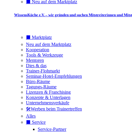
⬛️ Neu auf dem Marktplatz
WissensKüche e.V. – wir gründen und suchen Mitstreiterinnen und Mitst
⬛️ Marktplatz
Neu auf dem Marktplatz
Kooperation
Tools & Werkzeuge
Mentoren
Dies & das
Trainer-Flohmarkt
Seminar-Hotel-Empfehlungen
Büro-Räume
Tagungs-Räume
Lizenzen & Franchising
Konzepte & Unterlagen
Unternehmensverkäufe
🛠️Werben beim Trainertreffen
Alles
⬛️ Service
Service-Partner