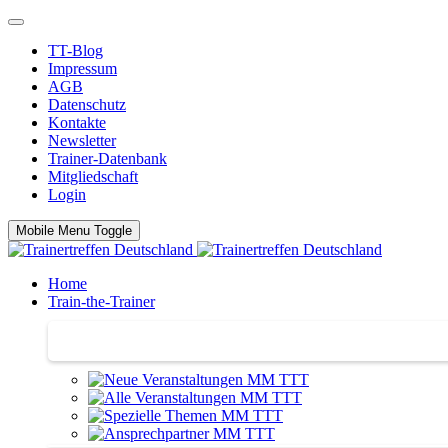
TT-Blog
Impressum
AGB
Datenschutz
Kontakte
Newsletter
Trainer-Datenbank
Mitgliedschaft
Login
Mobile Menu Toggle
Home
Train-the-Trainer
Train-the-Trainer