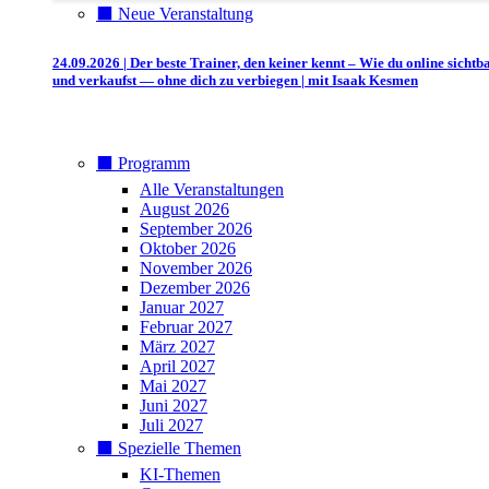
⬛️ Neue Veranstaltung
24.09.2026 | Der beste Trainer, den keiner kennt – Wie du online sichtb
und verkaufst — ohne dich zu verbiegen | mit Isaak Kesmen
⬛️ Programm
Alle Veranstaltungen
August 2026
September 2026
Oktober 2026
November 2026
Dezember 2026
Januar 2027
Februar 2027
März 2027
April 2027
Mai 2027
Juni 2027
Juli 2027
⬛️ Spezielle Themen
KI-Themen