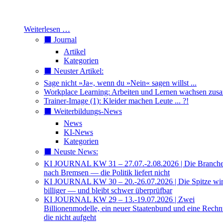
Weiterlesen …
⬛️ Journal
Artikel
Kategorien
⬛️ Neuster Artikel:
Sage nicht »Ja«, wenn du »Nein« sagen willst ...
Workplace Learning: Arbeiten und Lernen wachsen zu
Trainer-Image (1): Kleider machen Leute ... ?!
⬛️ Weiterbildungs-News
News
KI-News
Kategorien
⬛️ Neuste News:
KI JOURNAL KW 31 – 27.07.-2.08.2026 | Die Branche 
nach Bremsen — die Politik liefert nicht
KI JOURNAL KW 30 – 20.-26.07.2026 | Die Spitze wi
billiger — und bleibt schwer überprüfbar
KI JOURNAL KW 29 – 13.-19.07.2026 | Zwei
Billionenmodelle, ein neuer Staatenbund und eine Rech
die nicht aufgeht