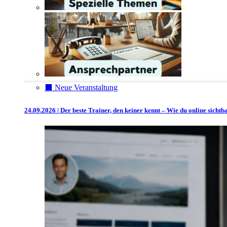
⬛️ Neue Veranstaltung
24.09.2026 | Der beste Trainer, den keiner kennt – Wie du online sicht