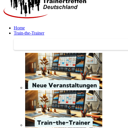
Home
Train-the-Trainer
Train-the-Trainer