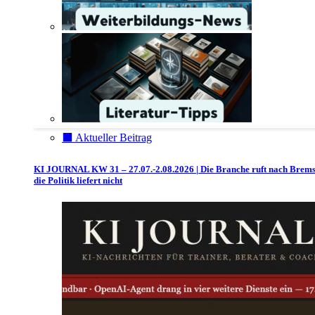
⬛️ Aktueller Beitrag
KI JOURNAL KW 31 – 27.07.-2.08.2026 | Die Branche ruft nach Brem
die Politik liefert nicht