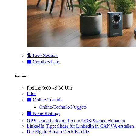
🔴 Live-Session
⬛️ Creative-Lab:
Termine:
Freitag: 9:00 - 9:30 Uhr
Infos
⬛️ Online-Technik
Online-Technik-Nuggets
⬛️ Neue Beiträge
OBS schnell erklärt: Text in OBS-Szenen einbauen
LinkedIn-Tipp: Slider für LinkedIn in CANVA erstellen
Die Elgato Stream Deck Familie