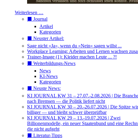
Weiterlesen …
⬛️ Journal
Artikel
Kategorien
⬛️ Neuster Artikel:
Sage nicht »Ja«, wenn du »Nein« sagen willst ...
Workplace Learning: Arbeiten und Lernen wachsen zu
Trainer-Image (1): Kleider machen Leute ... ?!
⬛️ Weiterbildungs-News
News
KI-News
Kategorien
⬛️ Neuste News:
KI JOURNAL KW 31 – 27.07.-2.08.2026 | Die Branche 
nach Bremsen — die Politik liefert nicht
KI JOURNAL KW 30 – 20.-26.07.2026 | Die Spitze wi
billiger — und bleibt schwer überprüfbar
KI JOURNAL KW 29 – 13.-19.07.2026 | Zwei
Billionenmodelle, ein neuer Staatenbund und eine Rech
die nicht aufgeht
⬛️ Literatur-Tipps