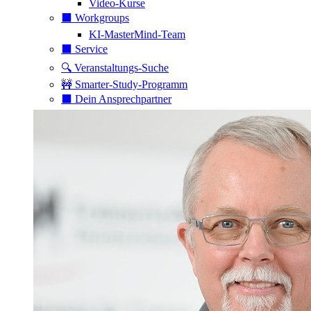
Video-Kurse
⬛️ Workgroups
KI-MasterMind-Team
⬛️ Service
🔍 Veranstaltungs-Suche
🚧 Smarter-Study-Programm
⬛️ Dein Ansprechpartner