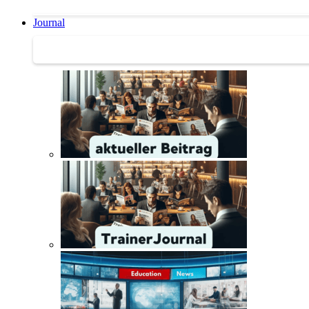
Journal
Journal | Weiterbildungs-News | Literatur-Tipps