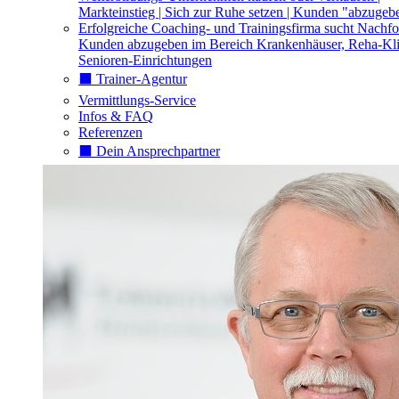
Markteinstieg | Sich zur Ruhe setzen | Kunden "abzugeb
Erfolgreiche Coaching- und Trainingsfirma sucht Nachfo
Kunden abzugeben im Bereich Krankenhäuser, Reha-Kli
Senioren-Einrichtungen
⬛️ Trainer-Agentur
Vermittlungs-Service
Infos & FAQ
Referenzen
⬛️ Dein Ansprechpartner