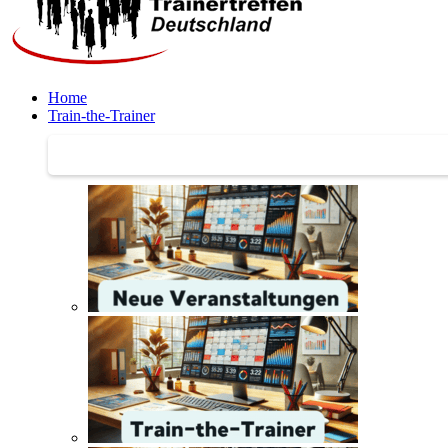
Home
Train-the-Trainer
Train-the-Trainer