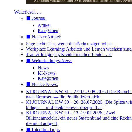
Weiterlesen …
⬛️ Journal
Artikel
Kategorien
⬛️ Neuster Artikel:
Sage nicht »Ja«, wenn du »Nein« sagen willst ...
Workplace Learning: Arbeiten und Lernen wachsen zu
Trainer-Image (1): Kleider machen Leute ... ?!
⬛️ Weiterbildungs-News
News
KI-News
Kategorien
⬛️ Neuste News:
KI JOURNAL KW 31 – 27.07.-2.08.2026 | Die Branche 
nach Bremsen — die Politik liefert nicht
KI JOURNAL KW 30 – 20.-26.07.2026 | Die Spitze wi
billiger — und bleibt schwer überprüfbar
KI JOURNAL KW 29 – 13.-19.07.2026 | Zwei
Billionenmodelle, ein neuer Staatenbund und eine Rech
die nicht aufgeht
⬛️ Literatur-Tipps