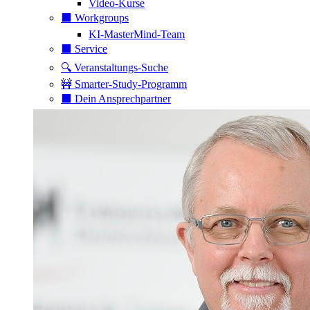
Video-Kurse
⬛️ Workgroups
KI-MasterMind-Team
⬛️ Service
🔍 Veranstaltungs-Suche
🚧 Smarter-Study-Programm
⬛️ Dein Ansprechpartner