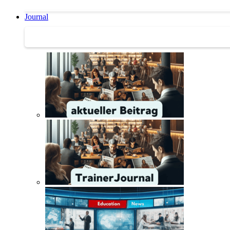
Journal
Journal | Weiterbildungs-News | Literatur-Tipps