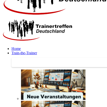
Home
Train-the-Trainer
Train-the-Trainer