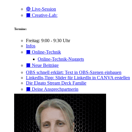
🔴 Live-Session
⬛️ Creative-Lab:
Termine:
Freitag: 9:00 - 9:30 Uhr
Infos
⬛️ Online-Technik
Online-Technik-Nuggets
⬛️ Neue Beiträge
OBS schnell erklärt: Text in OBS-Szenen einbauen
LinkedIn-Tipp: Slider für LinkedIn in CANVA erstellen
Die Elgato Stream Deck Familie
⬛️ Deine Ansprechpartnerin