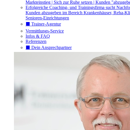
Markteinstieg | Sich zur Ruhe setzen | Kunden "abzugeb
Erfolgreiche Coaching- und Trainingsfirma sucht Nachfo
Kunden abzugeben im Bereich Krankenhäuser, Reha-Kli
Senioren-Einrichtungen
⬛️ Trainer-Agentur
Vermittlungs-Service
Infos & FAQ
Referenzen
⬛️ Dein Ansprechpartner