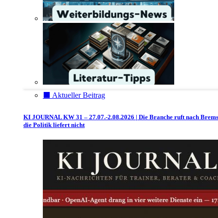
⬛️ Aktueller Beitrag
KI JOURNAL KW 31 – 27.07.-2.08.2026 | Die Branche ruft nach Brem
die Politik liefert nicht