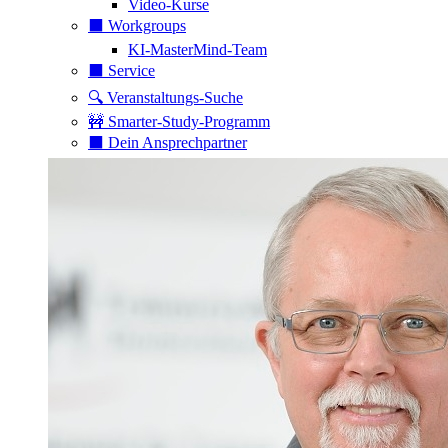
Video-Kurse
⬛️ Workgroups
KI-MasterMind-Team
⬛️ Service
🔍 Veranstaltungs-Suche
🚧 Smarter-Study-Programm
⬛️ Dein Ansprechpartner