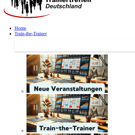
Home
Train-the-Trainer
Train-the-Trainer