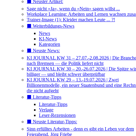
⬛️ Neuster Artikel:
Sage nicht »Ja«, wenn du »Nein« sagen willst ...
Workplace Learning: Arbeiten und Lernen wachsen zu
Trainer-Image (1): Kleider machen Leute ... ?!
⬛️ Weiterbildungs-News
News
KI-News
Kategorien
⬛️ Neuste News:
KI JOURNAL KW 31 – 27.07.-2.08.2026 | Die Branche 
nach Bremsen — die Politik liefert nicht
KI JOURNAL KW 30 – 20.-26.07.2026 | Die Spitze wi
billiger — und bleibt schwer überprüfbar
KI JOURNAL KW 29 – 13.-19.07.2026 | Zwei
Billionenmodelle, ein neuer Staatenbund und eine Rech
die nicht aufgeht
⬛️ Literatur-Tipps
Literatur-Tipps
Verlage
Leser-Rezensionen
⬛️ Neuste Literatur-Tipps:
Sinn erfülltes Arbeiten - denn es gibt ein Leben vor dem
Feierabend, Jörg Friebe