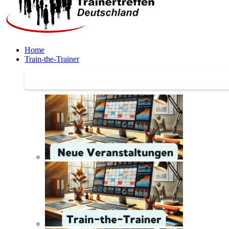
Home
Train-the-Trainer
Train-the-Trainer