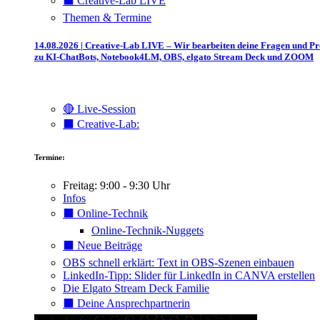
⬛️ Creative-Lab LIVE
Themen & Termine
14.08.2026 | Creative-Lab LIVE – Wir bearbeiten deine Fragen und P
zu KI-ChatBots, Notebook4LM, OBS, elgato Stream Deck und ZOOM
🔴 Live-Session
⬛️ Creative-Lab:
Termine:
Freitag: 9:00 - 9:30 Uhr
Infos
⬛️ Online-Technik
Online-Technik-Nuggets
⬛️ Neue Beiträge
OBS schnell erklärt: Text in OBS-Szenen einbauen
LinkedIn-Tipp: Slider für LinkedIn in CANVA erstellen
Die Elgato Stream Deck Familie
⬛️ Deine Ansprechpartnerin