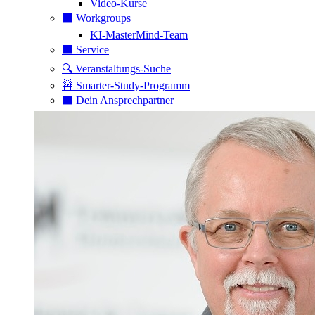
Video-Kurse
⬛️ Workgroups
KI-MasterMind-Team
⬛️ Service
🔍 Veranstaltungs-Suche
🚧 Smarter-Study-Programm
⬛️ Dein Ansprechpartner