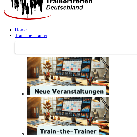
Home
Train-the-Trainer
Train-the-Trainer