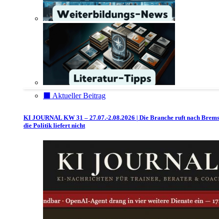
⬛️ Aktueller Beitrag
KI JOURNAL KW 31 – 27.07.-2.08.2026 | Die Branche ruft nach Brem
die Politik liefert nicht