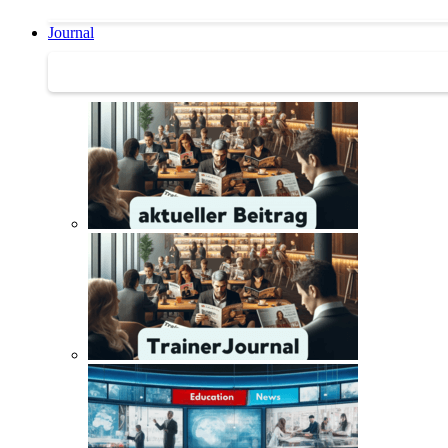
Journal
Journal | Weiterbildungs-News | Literatur-Tipps