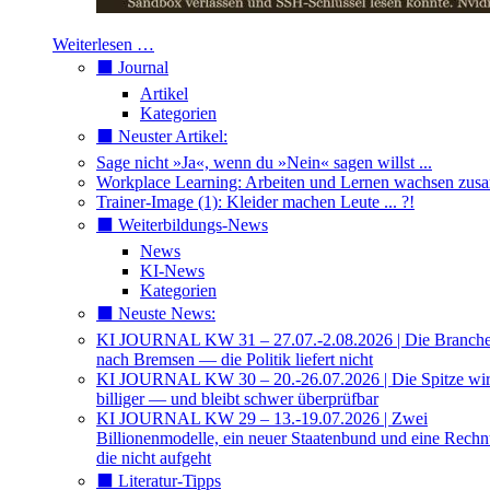
Weiterlesen …
⬛️ Journal
Artikel
Kategorien
⬛️ Neuster Artikel:
Sage nicht »Ja«, wenn du »Nein« sagen willst ...
Workplace Learning: Arbeiten und Lernen wachsen zu
Trainer-Image (1): Kleider machen Leute ... ?!
⬛️ Weiterbildungs-News
News
KI-News
Kategorien
⬛️ Neuste News:
KI JOURNAL KW 31 – 27.07.-2.08.2026 | Die Branche 
nach Bremsen — die Politik liefert nicht
KI JOURNAL KW 30 – 20.-26.07.2026 | Die Spitze wi
billiger — und bleibt schwer überprüfbar
KI JOURNAL KW 29 – 13.-19.07.2026 | Zwei
Billionenmodelle, ein neuer Staatenbund und eine Rech
die nicht aufgeht
⬛️ Literatur-Tipps