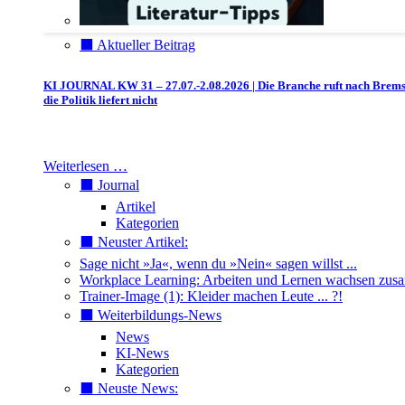
⬛️ Aktueller Beitrag
KI JOURNAL KW 31 – 27.07.-2.08.2026 | Die Branche ruft nach Brem
die Politik liefert nicht
Weiterlesen …
⬛️ Journal
Artikel
Kategorien
⬛️ Neuster Artikel:
Sage nicht »Ja«, wenn du »Nein« sagen willst ...
Workplace Learning: Arbeiten und Lernen wachsen zu
Trainer-Image (1): Kleider machen Leute ... ?!
⬛️ Weiterbildungs-News
News
KI-News
Kategorien
⬛️ Neuste News: