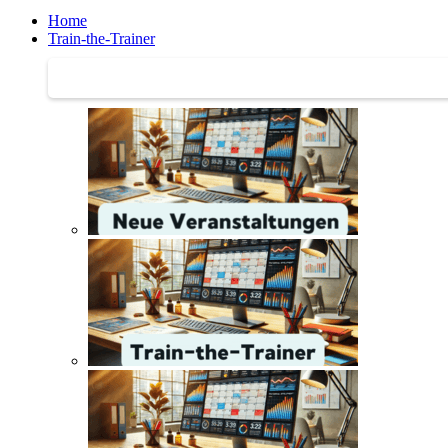
Home
Train-the-Trainer
Train-the-Trainer