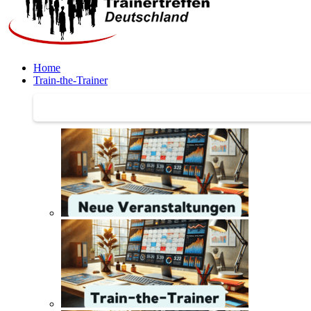
Home
Train-the-Trainer
Train-the-Trainer