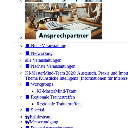
⬛️ Neue Veranstaltung
⬛️ Networking
alle Veranstaltungen
⬛️ Nächste Veranstaltungen
KI-MasterMind-Team 2026: Austausch, Praxis und Impu
Thema Künstliche Intelligenz (Informationen für Interess
⬛️ Workgroups
KI-MasterMind-Team
⬛️ Regionale Trainertreffen
Regionale Trainertreffen
⬛️ Special
🚧Erfolgsteam
🚧Messerundgang
⬛️ Deine Ansprechpartner