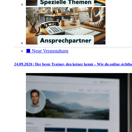
⬛️ Neue Veranstaltung
24.09.2026 | Der beste Trainer, den keiner kennt – Wie du online sicht