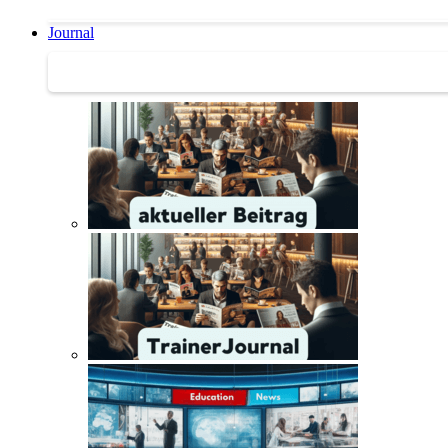
Journal
Journal | Weiterbildungs-News | Literatur-Tipps