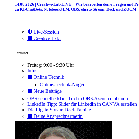
14.08.2026 | Creative-Lab LIVE – Wir bearbeiten deine Fragen und P
zu KI-ChatBots, Notebook4LM, OBS, elgato Stream Deck und ZOOM
🔴 Live-Session
⬛️ Creative-Lab:
Termine:
Freitag: 9:00 - 9:30 Uhr
Infos
⬛️ Online-Technik
Online-Technik-Nuggets
⬛️ Neue Beiträge
OBS schnell erklärt: Text in OBS-Szenen einbauen
LinkedIn-Tipp: Slider für LinkedIn in CANVA erstellen
Die Elgato Stream Deck Familie
⬛️ Deine Ansprechpartnerin