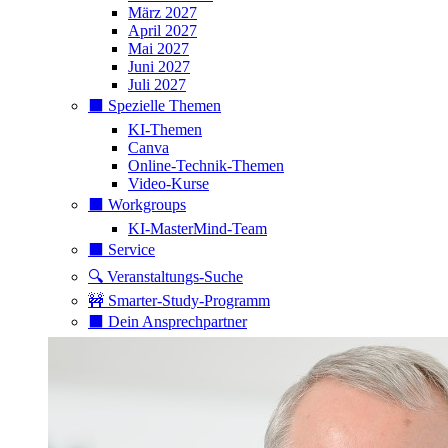
März 2027
April 2027
Mai 2027
Juni 2027
Juli 2027
⬛️ Spezielle Themen
KI-Themen
Canva
Online-Technik-Themen
Video-Kurse
⬛️ Workgroups
KI-MasterMind-Team
⬛️ Service
🔍 Veranstaltungs-Suche
🚧 Smarter-Study-Programm
⬛️ Dein Ansprechpartner