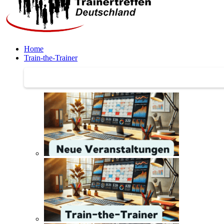
Home
Train-the-Trainer
Train-the-Trainer