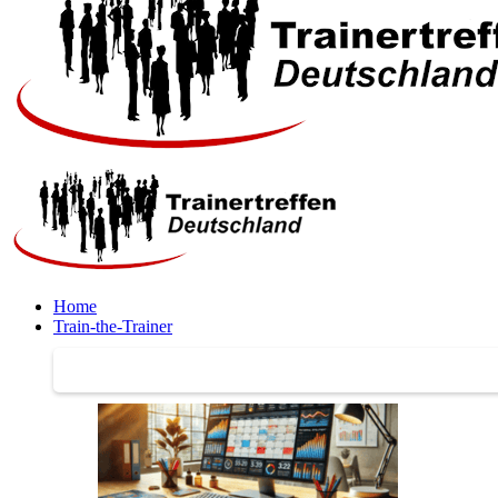
Home
Train-the-Trainer
Train-the-Trainer