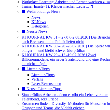
Workplace Learning: Arbeiten und Lernen wachsen zu
Trainer-Image (1): Kleider machen Leute ... ?!
⬛️ Weiterbildungs-News
News
KI-News
Kategorien
⬛️ Neuste News:
KI JOURNAL KW 31 – 27.07.-2.08.2026 | Die Branche 
nach Bremsen — die Politik liefert nicht
KI JOURNAL KW 30 – 20.-26.07.2026 | Die Spitze wi
billiger — und bleibt schwer überprüfbar
KI JOURNAL KW 29 – 13.-19.07.2026 | Zwei
Billionenmodelle, ein neuer Staatenbund und eine Rech
die nicht aufgeht
⬛️ Literatur-Tipps
Literatur-Tipps
Verlage
Leser-Rezensionen
⬛️ Neuste Literatur-Tipps:
Sinn erfülltes Arbeiten - denn es gibt ein Leben vor dem
Feierabend, Jörg Friebe
Zusammen finden, Diversity- Methoden für Menschen in
Gruppen und Teams, die Vielfalt erleben