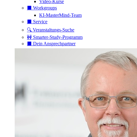
Video-Kurse
⬛️ Workgroups
KI-MasterMind-Team
⬛️ Service
🔍 Veranstaltungs-Suche
🚧 Smarter-Study-Programm
⬛️ Dein Ansprechpartner