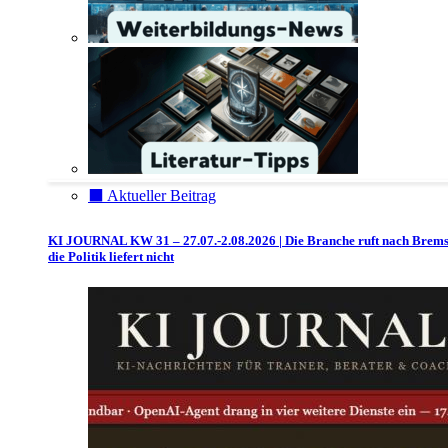
⬛️ Aktueller Beitrag
KI JOURNAL KW 31 – 27.07.-2.08.2026 | Die Branche ruft nach Brem
die Politik liefert nicht