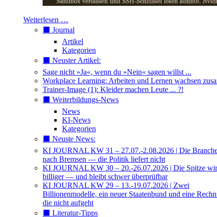
Weiterlesen …
⬛️ Journal
Artikel
Kategorien
⬛️ Neuster Artikel:
Sage nicht »Ja«, wenn du »Nein« sagen willst ...
Workplace Learning: Arbeiten und Lernen wachsen zu
Trainer-Image (1): Kleider machen Leute ... ?!
⬛️ Weiterbildungs-News
News
KI-News
Kategorien
⬛️ Neuste News:
KI JOURNAL KW 31 – 27.07.-2.08.2026 | Die Branche 
nach Bremsen — die Politik liefert nicht
KI JOURNAL KW 30 – 20.-26.07.2026 | Die Spitze wi
billiger — und bleibt schwer überprüfbar
KI JOURNAL KW 29 – 13.-19.07.2026 | Zwei
Billionenmodelle, ein neuer Staatenbund und eine Rech
die nicht aufgeht
⬛️ Literatur-Tipps