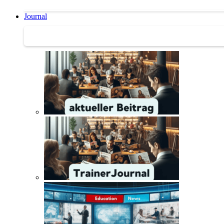
Journal
Journal | Weiterbildungs-News | Literatur-Tipps