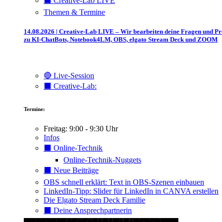
⬛️ Creative-Lab LIVE
Themen & Termine
14.08.2026 | Creative-Lab LIVE – Wir bearbeiten deine Fragen und P
zu KI-ChatBots, Notebook4LM, OBS, elgato Stream Deck und ZOOM
🔴 Live-Session
⬛️ Creative-Lab:
Termine:
Freitag: 9:00 - 9:30 Uhr
Infos
⬛️ Online-Technik
Online-Technik-Nuggets
⬛️ Neue Beiträge
OBS schnell erklärt: Text in OBS-Szenen einbauen
LinkedIn-Tipp: Slider für LinkedIn in CANVA erstellen
Die Elgato Stream Deck Familie
⬛️ Deine Ansprechpartnerin