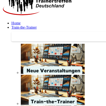
Home
Train-the-Trainer
Train-the-Trainer