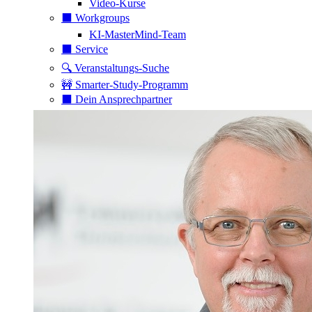
Video-Kurse
⬛️ Workgroups
KI-MasterMind-Team
⬛️ Service
🔍 Veranstaltungs-Suche
🚧 Smarter-Study-Programm
⬛️ Dein Ansprechpartner