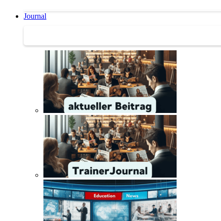
Journal
Journal | Weiterbildungs-News | Literatur-Tipps