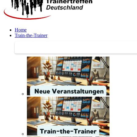
Home
Train-the-Trainer
Train-the-Trainer