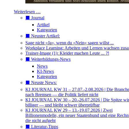
Weiterlesen …
⬛️ Journal
Artikel
Kategorien
⬛️ Neuster Artikel:
Sage nicht »Ja«, wenn du »Nein« sagen willst ...
Workplace Learning: Arbeiten und Lernen wachsen zu
Trainer-Image (1): Kleider machen Leute ... ?!
⬛️ Weiterbildungs-News
News
KI-News
Kategorien
⬛️ Neuste News:
KI JOURNAL KW 31 – 27.07.-2.08.2026 | Die Branche 
nach Bremsen — die Politik liefert nicht
KI JOURNAL KW 30 – 20.-26.07.2026 | Die Spitze wi
billiger — und bleibt schwer überprüfbar
KI JOURNAL KW 29 – 13.-19.07.2026 | Zwei
Billionenmodelle, ein neuer Staatenbund und eine Rech
die nicht aufgeht
⬛️ Literatur-Tipps