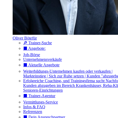
Oliver Bötefür
🔎 Trainer-Suche
⬛️ Angebote:
Job-Börse
Unternehmensverkäufe
⬛️ Aktuelle Angebote
Weiterbildungs-Unternehmen kaufen oder verkaufen |
Markteinstieg | Sich zur Ruhe setzen | Kunden "abzugeb
Erfolgreiche Coaching- und Trainingsfirma sucht Nachfo
Kunden abzugeben im Bereich Krankenhäuser, Reha-Kli
Senioren-Einrichtungen
⬛️ Trainer-Agentur
Vermittlungs-Service
Infos & FAQ
Referenzen
⬛️ Dein Ansprechpartner