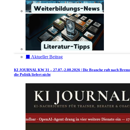
⬛️ Aktueller Beitrag
KI JOURNAL KW 31 – 27.07.-2.08.2026 | Die Branche ruft nach Brem
die Politik liefert nicht