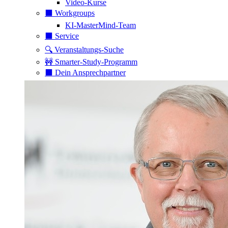
Video-Kurse
⬛️ Workgroups
KI-MasterMind-Team
⬛️ Service
🔍 Veranstaltungs-Suche
🚧 Smarter-Study-Programm
⬛️ Dein Ansprechpartner