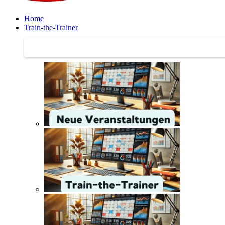
Home
Train-the-Trainer
Train-the-Trainer