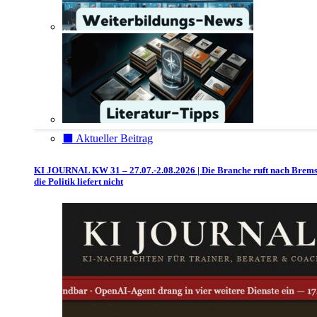
⬛️ Aktueller Beitrag
KI JOURNAL KW 31 – 27.07.-2.08.2026 | Die Branche ruft nach Brem
die Politik liefert nicht