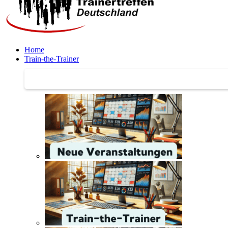
Home
Train-the-Trainer
Train-the-Trainer