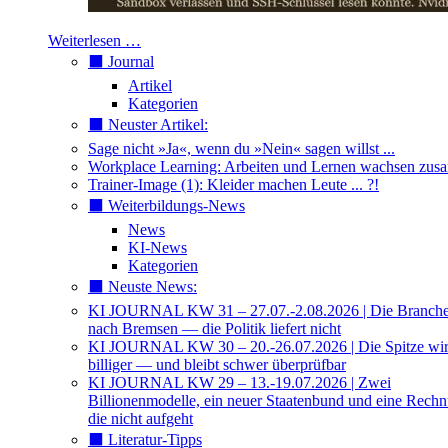
Weiterlesen …
⬛️ Journal
Artikel
Kategorien
⬛️ Neuster Artikel:
Sage nicht »Ja«, wenn du »Nein« sagen willst ...
Workplace Learning: Arbeiten und Lernen wachsen zu
Trainer-Image (1): Kleider machen Leute ... ?!
⬛️ Weiterbildungs-News
News
KI-News
Kategorien
⬛️ Neuste News:
KI JOURNAL KW 31 – 27.07.-2.08.2026 | Die Branche 
nach Bremsen — die Politik liefert nicht
KI JOURNAL KW 30 – 20.-26.07.2026 | Die Spitze wi
billiger — und bleibt schwer überprüfbar
KI JOURNAL KW 29 – 13.-19.07.2026 | Zwei
Billionenmodelle, ein neuer Staatenbund und eine Rech
die nicht aufgeht
⬛️ Literatur-Tipps