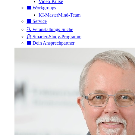
Video-Kurse
⬛️ Workgroups
KI-MasterMind-Team
⬛️ Service
🔍 Veranstaltungs-Suche
🚧 Smarter-Study-Programm
⬛️ Dein Ansprechpartner