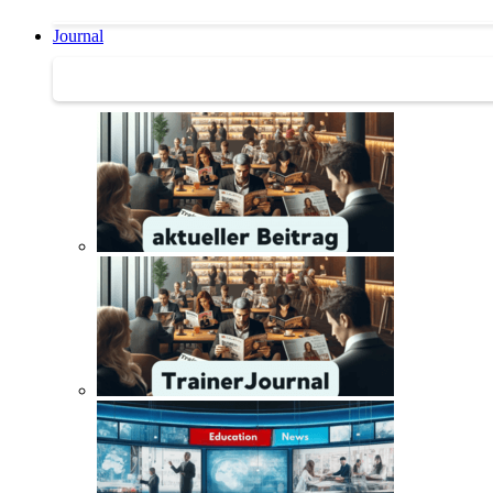
Journal
Journal | Weiterbildungs-News | Literatur-Tipps