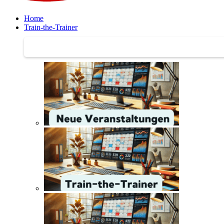
Home
Train-the-Trainer
Train-the-Trainer