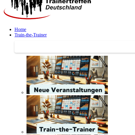
Home
Train-the-Trainer
Train-the-Trainer