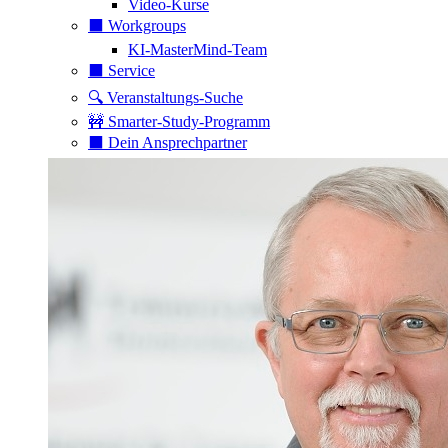
Video-Kurse
⬛️ Workgroups
KI-MasterMind-Team
⬛️ Service
🔍 Veranstaltungs-Suche
🚧 Smarter-Study-Programm
⬛️ Dein Ansprechpartner