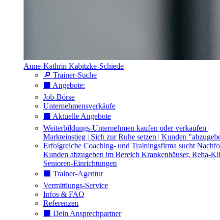
Anne-Kathrin Kabitzke-Schiede
🔎 Trainer-Suche
⬛️ Angebote:
Job-Börse
Unternehmensverkäufe
⬛️ Aktuelle Angebote
Weiterbildungs-Unternehmen kaufen oder verkaufen |
Markteinstieg | Sich zur Ruhe setzen | Kunden "abzugeb
Erfolgreiche Coaching- und Trainingsfirma sucht Nachfo
Kunden abzugeben im Bereich Krankenhäuser, Reha-Kli
Senioren-Einrichtungen
⬛️ Trainer-Agentur
Vermittlungs-Service
Infos & FAQ
Referenzen
⬛️ Dein Ansprechpartner