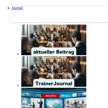
Journal
Journal | Weiterbildungs-News | Literatur-Tipps