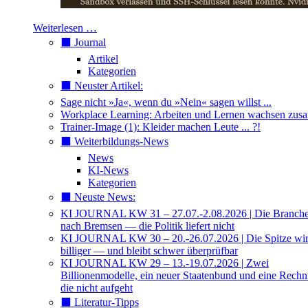
Weiterlesen …
⬛️ Journal
Artikel
Kategorien
⬛️ Neuster Artikel:
Sage nicht »Ja«, wenn du »Nein« sagen willst ...
Workplace Learning: Arbeiten und Lernen wachsen zu
Trainer-Image (1): Kleider machen Leute ... ?!
⬛️ Weiterbildungs-News
News
KI-News
Kategorien
⬛️ Neuste News:
KI JOURNAL KW 31 – 27.07.-2.08.2026 | Die Branche 
nach Bremsen — die Politik liefert nicht
KI JOURNAL KW 30 – 20.-26.07.2026 | Die Spitze wi
billiger — und bleibt schwer überprüfbar
KI JOURNAL KW 29 – 13.-19.07.2026 | Zwei
Billionenmodelle, ein neuer Staatenbund und eine Rech
die nicht aufgeht
⬛️ Literatur-Tipps