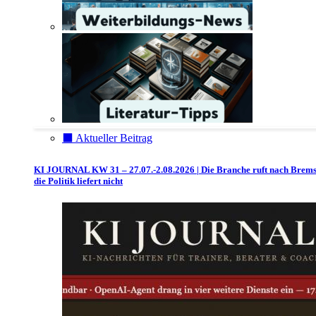
⬛️ Aktueller Beitrag
KI JOURNAL KW 31 – 27.07.-2.08.2026 | Die Branche ruft nach Brem
die Politik liefert nicht