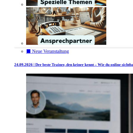
⬛️ Neue Veranstaltung
24.09.2026 | Der beste Trainer, den keiner kennt – Wie du online sicht