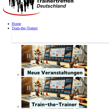
Home
Train-the-Trainer
Train-the-Trainer