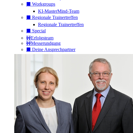
⬛️ Workgroups
KI-MasterMind-Team
⬛️ Regionale Trainertreffen
Regionale Trainertreffen
⬛️ Special
🚧Erfolgsteam
🚧Messerundgang
⬛️ Deine Ansprechpartner