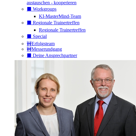
austauschen - kooperieren
⬛️ Workgroups
KI-MasterMind-Team
⬛️ Regionale Trainertreffen
Regionale Trainertreffen
⬛️ Special
🚧Erfolgsteam
🚧Messerundgang
⬛️ Deine Ansprechpartner