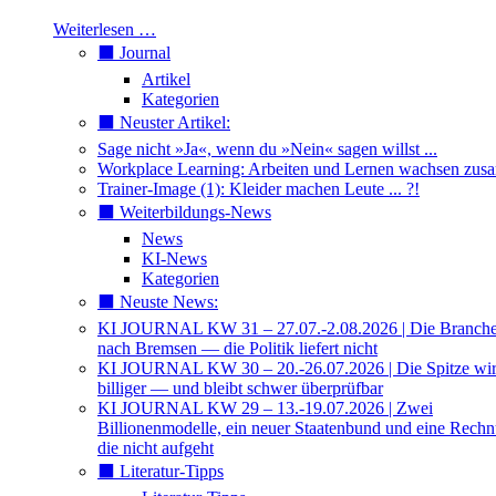
Weiterlesen …
⬛️ Journal
Artikel
Kategorien
⬛️ Neuster Artikel:
Sage nicht »Ja«, wenn du »Nein« sagen willst ...
Workplace Learning: Arbeiten und Lernen wachsen zu
Trainer-Image (1): Kleider machen Leute ... ?!
⬛️ Weiterbildungs-News
News
KI-News
Kategorien
⬛️ Neuste News:
KI JOURNAL KW 31 – 27.07.-2.08.2026 | Die Branche 
nach Bremsen — die Politik liefert nicht
KI JOURNAL KW 30 – 20.-26.07.2026 | Die Spitze wi
billiger — und bleibt schwer überprüfbar
KI JOURNAL KW 29 – 13.-19.07.2026 | Zwei
Billionenmodelle, ein neuer Staatenbund und eine Rech
die nicht aufgeht
⬛️ Literatur-Tipps