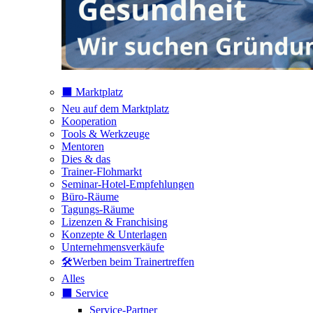
⬛️ Marktplatz
Neu auf dem Marktplatz
Kooperation
Tools & Werkzeuge
Mentoren
Dies & das
Trainer-Flohmarkt
Seminar-Hotel-Empfehlungen
Büro-Räume
Tagungs-Räume
Lizenzen & Franchising
Konzepte & Unterlagen
Unternehmensverkäufe
🛠️Werben beim Trainertreffen
Alles
⬛️ Service
Service-Partner