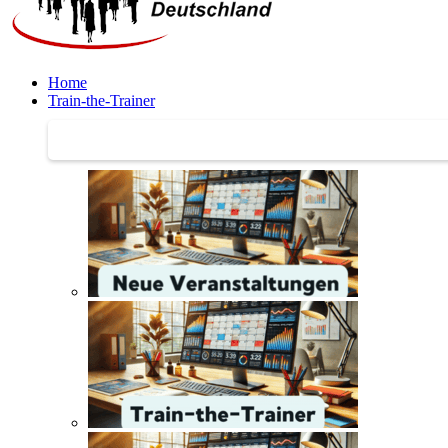
Home
Train-the-Trainer
Train-the-Trainer