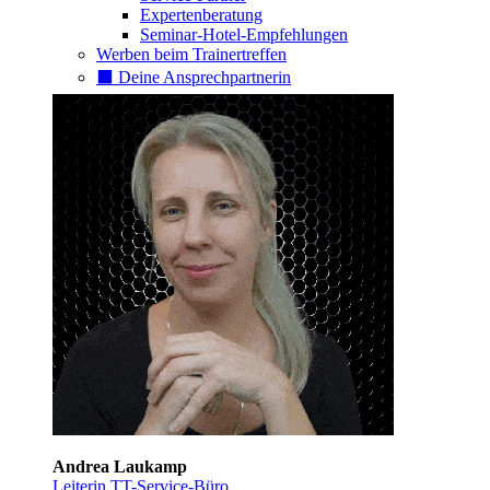
Expertenberatung
Seminar-Hotel-Empfehlungen
Werben beim Trainertreffen
⬛️ Deine Ansprechpartnerin
Andrea Laukamp
Leiterin TT-Service-Büro