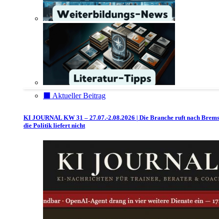
⬛️ Aktueller Beitrag
KI JOURNAL KW 31 – 27.07.-2.08.2026 | Die Branche ruft nach Brem
die Politik liefert nicht