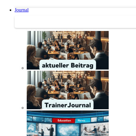
Journal
Journal | Weiterbildungs-News | Literatur-Tipps