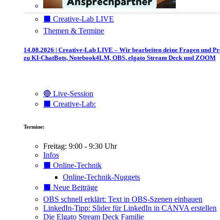
⬛️ Creative-Lab LIVE
Themen & Termine
14.08.2026 | Creative-Lab LIVE – Wir bearbeiten deine Fragen und P
zu KI-ChatBots, Notebook4LM, OBS, elgato Stream Deck und ZOOM
🔴 Live-Session
⬛️ Creative-Lab:
Termine:
Freitag: 9:00 - 9:30 Uhr
Infos
⬛️ Online-Technik
Online-Technik-Nuggets
⬛️ Neue Beiträge
OBS schnell erklärt: Text in OBS-Szenen einbauen
LinkedIn-Tipp: Slider für LinkedIn in CANVA erstellen
Die Elgato Stream Deck Familie