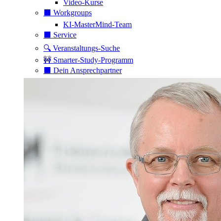
Video-Kurse
⬛️ Workgroups
KI-MasterMind-Team
⬛️ Service
🔍 Veranstaltungs-Suche
🚧 Smarter-Study-Programm
⬛️ Dein Ansprechpartner