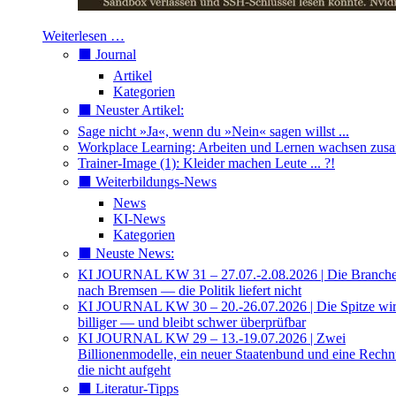
Weiterlesen …
⬛️ Journal
Artikel
Kategorien
⬛️ Neuster Artikel:
Sage nicht »Ja«, wenn du »Nein« sagen willst ...
Workplace Learning: Arbeiten und Lernen wachsen zu
Trainer-Image (1): Kleider machen Leute ... ?!
⬛️ Weiterbildungs-News
News
KI-News
Kategorien
⬛️ Neuste News:
KI JOURNAL KW 31 – 27.07.-2.08.2026 | Die Branche 
nach Bremsen — die Politik liefert nicht
KI JOURNAL KW 30 – 20.-26.07.2026 | Die Spitze wi
billiger — und bleibt schwer überprüfbar
KI JOURNAL KW 29 – 13.-19.07.2026 | Zwei
Billionenmodelle, ein neuer Staatenbund und eine Rech
die nicht aufgeht
⬛️ Literatur-Tipps