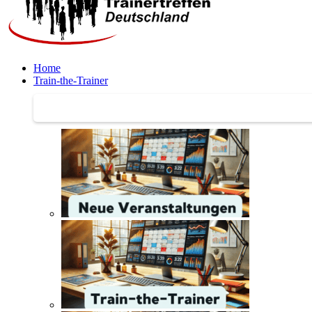
Home
Train-the-Trainer
Train-the-Trainer