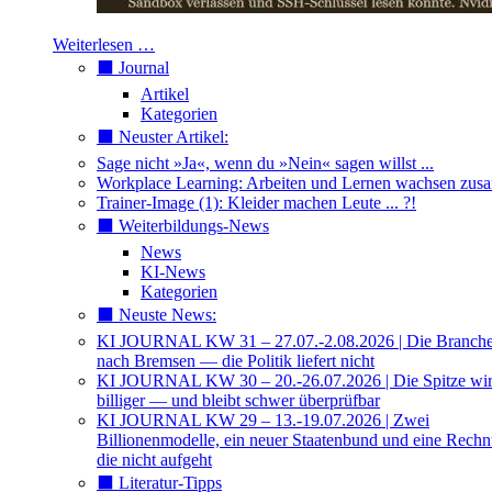
Weiterlesen …
⬛️ Journal
Artikel
Kategorien
⬛️ Neuster Artikel:
Sage nicht »Ja«, wenn du »Nein« sagen willst ...
Workplace Learning: Arbeiten und Lernen wachsen zu
Trainer-Image (1): Kleider machen Leute ... ?!
⬛️ Weiterbildungs-News
News
KI-News
Kategorien
⬛️ Neuste News:
KI JOURNAL KW 31 – 27.07.-2.08.2026 | Die Branche 
nach Bremsen — die Politik liefert nicht
KI JOURNAL KW 30 – 20.-26.07.2026 | Die Spitze wi
billiger — und bleibt schwer überprüfbar
KI JOURNAL KW 29 – 13.-19.07.2026 | Zwei
Billionenmodelle, ein neuer Staatenbund und eine Rech
die nicht aufgeht
⬛️ Literatur-Tipps