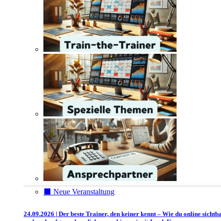
⬛️ Neue Veranstaltung
24.09.2026 | Der beste Trainer, den keiner kennt – Wie du online sichtb