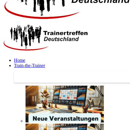
Home
Train-the-Trainer
Train-the-Trainer