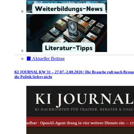
⬛️ Aktueller Beitrag
KI JOURNAL KW 31 – 27.07.-2.08.2026 | Die Branche ruft nach Brem
die Politik liefert nicht