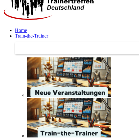
Home
Train-the-Trainer
Train-the-Trainer