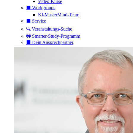
Video-Kurse
⬛️ Workgroups
KI-MasterMind-Team
⬛️ Service
🔍 Veranstaltungs-Suche
🚧 Smarter-Study-Programm
⬛️ Dein Ansprechpartner