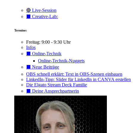
🔴 Live-Session
⬛️ Creative-Lab:
Termine:
Freitag: 9:00 - 9:30 Uhr
Infos
⬛️ Online-Technik
Online-Technik-Nuggets
⬛️ Neue Beiträge
OBS schnell erklärt: Text in OBS-Szenen einbauen
LinkedIn-Tipp: Slider für LinkedIn in CANVA erstellen
Die Elgato Stream Deck Familie
⬛️ Deine Ansprechpartnerin