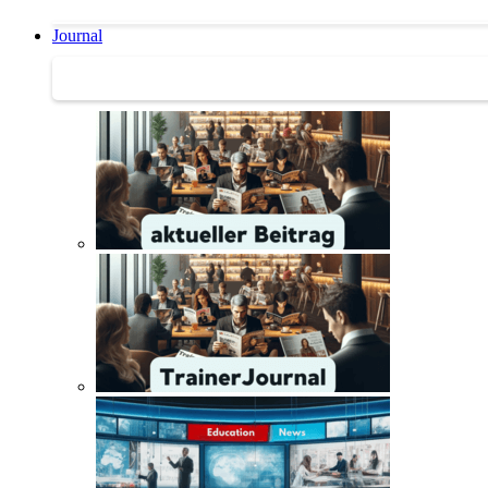
Journal
Journal | Weiterbildungs-News | Literatur-Tipps