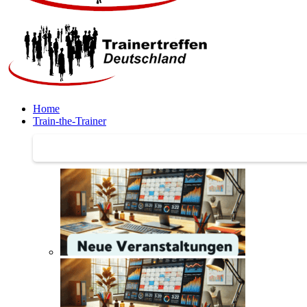
Home
Train-the-Trainer
Train-the-Trainer