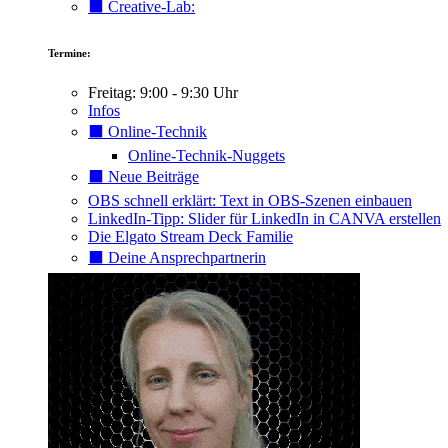
⬛️ Creative-Lab:
Termine:
Freitag: 9:00 - 9:30 Uhr
Infos
⬛️ Online-Technik
Online-Technik-Nuggets
⬛️ Neue Beiträge
OBS schnell erklärt: Text in OBS-Szenen einbauen
LinkedIn-Tipp: Slider für LinkedIn in CANVA erstellen
Die Elgato Stream Deck Familie
⬛️ Deine Ansprechpartnerin