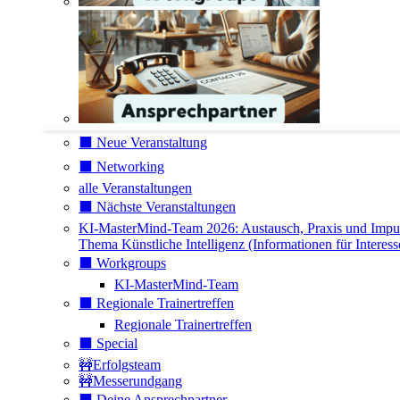
⬛️ Neue Veranstaltung
⬛️ Networking
alle Veranstaltungen
⬛️ Nächste Veranstaltungen
KI-MasterMind-Team 2026: Austausch, Praxis und Impu
Thema Künstliche Intelligenz (Informationen für Interess
⬛️ Workgroups
KI-MasterMind-Team
⬛️ Regionale Trainertreffen
Regionale Trainertreffen
⬛️ Special
🚧Erfolgsteam
🚧Messerundgang
⬛️ Deine Ansprechpartner