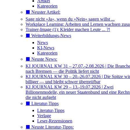
Artikel
Kategorien
⬛️ Neuster Artikel:
Sage nicht »Ja«, wenn du »Nein« sagen willst ...
Workplace Learning: Arbeiten und Lernen wachsen zu
Trainer-Image (1): Kleider machen Leute ... ?!
⬛️ Weiterbildungs-News
News
KI-News
Kategorien
⬛️ Neuste News:
KI JOURNAL KW 31 – 27.07.-2.08.2026 | Die Branche 
nach Bremsen — die Politik liefert nicht
KI JOURNAL KW 30 – 20.-26.07.2026 | Die Spitze wi
billiger — und bleibt schwer überprüfbar
KI JOURNAL KW 29 – 13.-19.07.2026 | Zwei
Billionenmodelle, ein neuer Staatenbund und eine Rech
die nicht aufgeht
⬛️ Literatur-Tipps
Literatur-Tipps
Verlage
Leser-Rezensionen
⬛️ Neuste Literatur-Tipps: