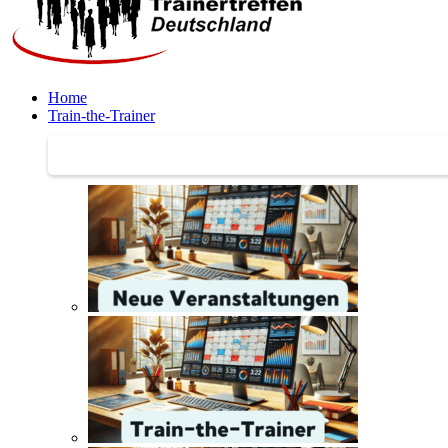
Home
Train-the-Trainer
Train-the-Trainer