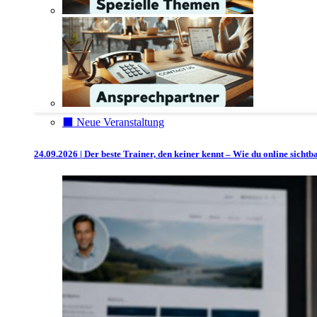
⬛️ Neue Veranstaltung
24.09.2026 | Der beste Trainer, den keiner kennt – Wie du online sicht