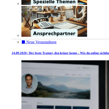
⬛️ Neue Veranstaltung
24.09.2026 | Der beste Trainer, den keiner kennt – Wie du online sicht