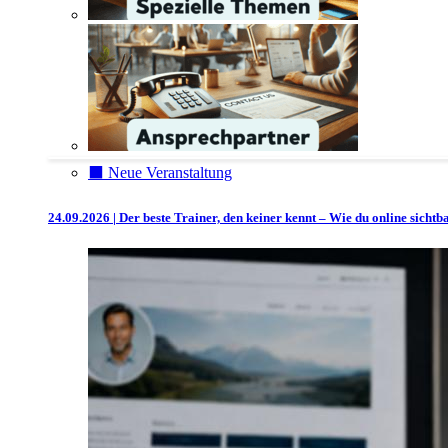
⬛️ Neue Veranstaltung
24.09.2026 | Der beste Trainer, den keiner kennt – Wie du online sicht