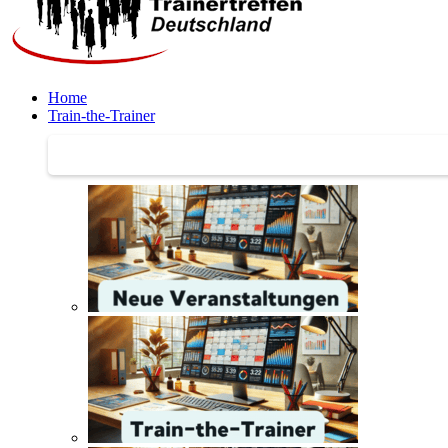
Home
Train-the-Trainer
Train-the-Trainer