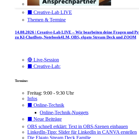
⬛️ Creative-Lab LIVE
Themen & Termine
14.08.2026 | Creative-Lab LIVE – Wir bearbeiten deine Fragen und P
zu KI-ChatBots, Notebook4LM, OBS, elgato Stream Deck und ZOOM
🔴 Live-Session
⬛️ Creative-Lab:
Termine:
Freitag: 9:00 - 9:30 Uhr
Infos
⬛️ Online-Technik
Online-Technik-Nuggets
⬛️ Neue Beiträge
OBS schnell erklärt: Text in OBS-Szenen einbauen
LinkedIn-Tipp: Slider für LinkedIn in CANVA erstellen
Die Elgato Stream Deck Familie