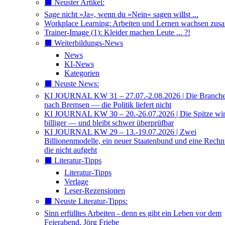
⬛️ Neuster Artikel:
Sage nicht »Ja«, wenn du »Nein« sagen willst ...
Workplace Learning: Arbeiten und Lernen wachsen zu
Trainer-Image (1): Kleider machen Leute ... ?!
⬛️ Weiterbildungs-News
News
KI-News
Kategorien
⬛️ Neuste News:
KI JOURNAL KW 31 – 27.07.-2.08.2026 | Die Branche 
nach Bremsen — die Politik liefert nicht
KI JOURNAL KW 30 – 20.-26.07.2026 | Die Spitze wi
billiger — und bleibt schwer überprüfbar
KI JOURNAL KW 29 – 13.-19.07.2026 | Zwei
Billionenmodelle, ein neuer Staatenbund und eine Rech
die nicht aufgeht
⬛️ Literatur-Tipps
Literatur-Tipps
Verlage
Leser-Rezensionen
⬛️ Neuste Literatur-Tipps:
Sinn erfülltes Arbeiten - denn es gibt ein Leben vor dem
Feierabend, Jörg Friebe