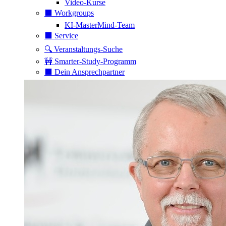
Video-Kurse
⬛️ Workgroups
KI-MasterMind-Team
⬛️ Service
🔍 Veranstaltungs-Suche
🚧 Smarter-Study-Programm
⬛️ Dein Ansprechpartner