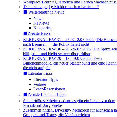
Workplace Learning: Arbeiten und Lernen wachsen zu
Trainer-Image (1): Kleider machen Leute ... ?!
⬛️ Weiterbildungs-News
News
KI-News
Kategorien
⬛️ Neuste News:
KI JOURNAL KW 31 – 27.07.-2.08.2026 | Die Branche 
nach Bremsen — die Politik liefert nicht
KI JOURNAL KW 30 – 20.-26.07.2026 | Die Spitze wi
billiger — und bleibt schwer überprüfbar
KI JOURNAL KW 29 – 13.-19.07.2026 | Zwei
Billionenmodelle, ein neuer Staatenbund und eine Rech
die nicht aufgeht
⬛️ Literatur-Tipps
Literatur-Tipps
Verlage
Leser-Rezensionen
⬛️ Neuste Literatur-Tipps:
Sinn erfülltes Arbeiten - denn es gibt ein Leben vor dem
Feierabend, Jörg Friebe
Zusammen finden, Diversity- Methoden für Menschen in
Gruppen und Teams, die Vielfalt erleben