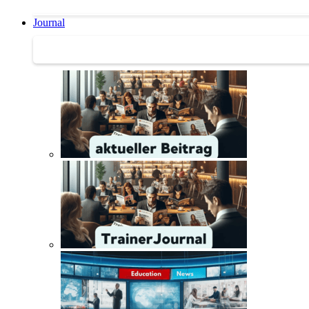
Journal
Journal | Weiterbildungs-News | Literatur-Tipps