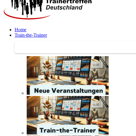
Home
Train-the-Trainer
Train-the-Trainer