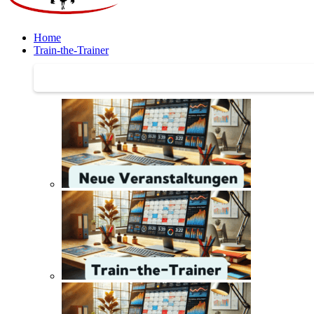
Home
Train-the-Trainer
Train-the-Trainer