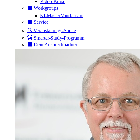
Video-Kurse
⬛️ Workgroups
KI-MasterMind-Team
⬛️ Service
🔍 Veranstaltungs-Suche
🚧 Smarter-Study-Programm
⬛️ Dein Ansprechpartner