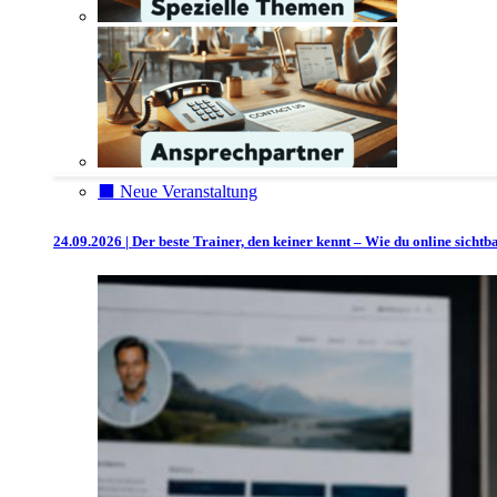
⬛️ Neue Veranstaltung
24.09.2026 | Der beste Trainer, den keiner kennt – Wie du online sicht