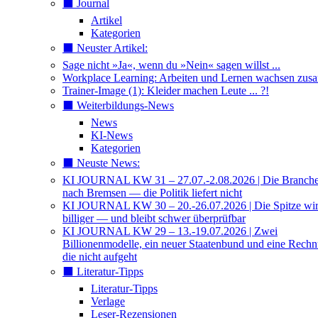
⬛️ Journal
Artikel
Kategorien
⬛️ Neuster Artikel:
Sage nicht »Ja«, wenn du »Nein« sagen willst ...
Workplace Learning: Arbeiten und Lernen wachsen zu
Trainer-Image (1): Kleider machen Leute ... ?!
⬛️ Weiterbildungs-News
News
KI-News
Kategorien
⬛️ Neuste News:
KI JOURNAL KW 31 – 27.07.-2.08.2026 | Die Branche 
nach Bremsen — die Politik liefert nicht
KI JOURNAL KW 30 – 20.-26.07.2026 | Die Spitze wi
billiger — und bleibt schwer überprüfbar
KI JOURNAL KW 29 – 13.-19.07.2026 | Zwei
Billionenmodelle, ein neuer Staatenbund und eine Rech
die nicht aufgeht
⬛️ Literatur-Tipps
Literatur-Tipps
Verlage
Leser-Rezensionen