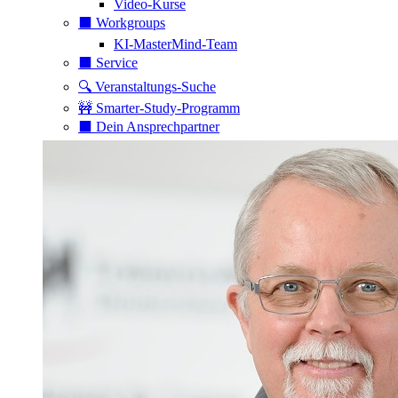
Video-Kurse
⬛️ Workgroups
KI-MasterMind-Team
⬛️ Service
🔍 Veranstaltungs-Suche
🚧 Smarter-Study-Programm
⬛️ Dein Ansprechpartner