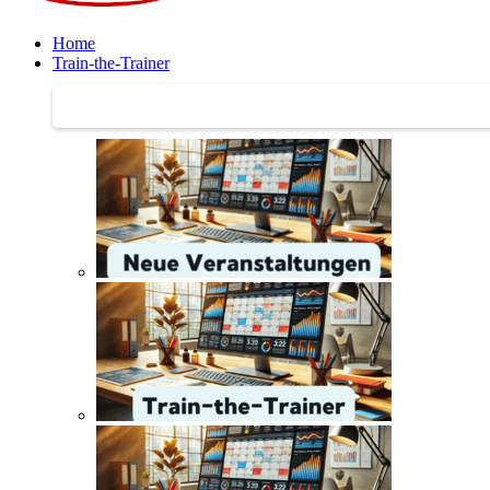
Home
Train-the-Trainer
Train-the-Trainer