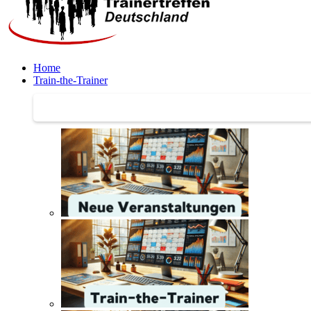
Home
Train-the-Trainer
Train-the-Trainer