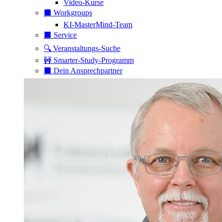
Video-Kurse
⬛️ Workgroups
KI-MasterMind-Team
⬛️ Service
🔍 Veranstaltungs-Suche
🚧 Smarter-Study-Programm
⬛️ Dein Ansprechpartner