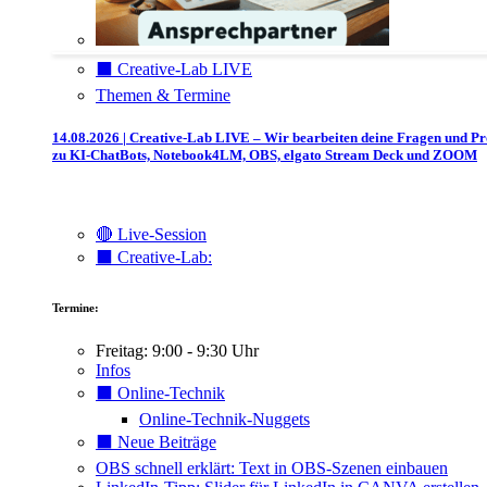
⬛️ Creative-Lab LIVE
Themen & Termine
14.08.2026 | Creative-Lab LIVE – Wir bearbeiten deine Fragen und P
zu KI-ChatBots, Notebook4LM, OBS, elgato Stream Deck und ZOOM
🔴 Live-Session
⬛️ Creative-Lab:
Termine:
Freitag: 9:00 - 9:30 Uhr
Infos
⬛️ Online-Technik
Online-Technik-Nuggets
⬛️ Neue Beiträge
OBS schnell erklärt: Text in OBS-Szenen einbauen