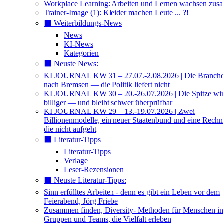
Workplace Learning: Arbeiten und Lernen wachsen zu
Trainer-Image (1): Kleider machen Leute ... ?!
⬛️ Weiterbildungs-News
News
KI-News
Kategorien
⬛️ Neuste News:
KI JOURNAL KW 31 – 27.07.-2.08.2026 | Die Branche 
nach Bremsen — die Politik liefert nicht
KI JOURNAL KW 30 – 20.-26.07.2026 | Die Spitze wi
billiger — und bleibt schwer überprüfbar
KI JOURNAL KW 29 – 13.-19.07.2026 | Zwei
Billionenmodelle, ein neuer Staatenbund und eine Rech
die nicht aufgeht
⬛️ Literatur-Tipps
Literatur-Tipps
Verlage
Leser-Rezensionen
⬛️ Neuste Literatur-Tipps:
Sinn erfülltes Arbeiten - denn es gibt ein Leben vor dem
Feierabend, Jörg Friebe
Zusammen finden, Diversity- Methoden für Menschen in
Gruppen und Teams, die Vielfalt erleben