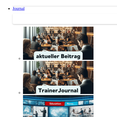
Journal
Journal | Weiterbildungs-News | Literatur-Tipps