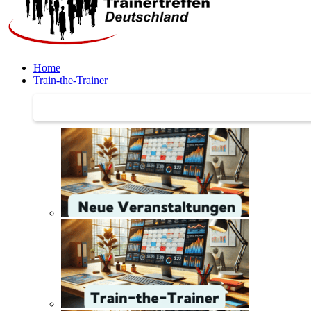
Home
Train-the-Trainer
Train-the-Trainer