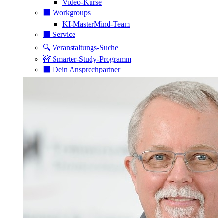
Video-Kurse
⬛️ Workgroups
KI-MasterMind-Team
⬛️ Service
🔍 Veranstaltungs-Suche
🚧 Smarter-Study-Programm
⬛️ Dein Ansprechpartner