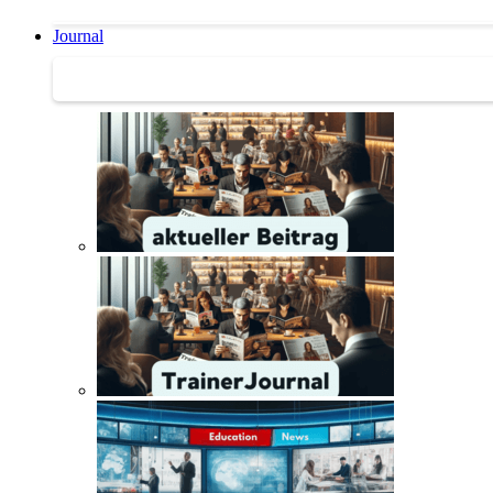
Journal
Journal | Weiterbildungs-News | Literatur-Tipps