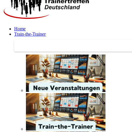
Home
Train-the-Trainer
Train-the-Trainer