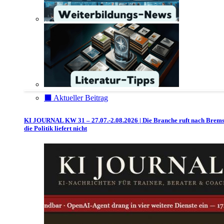
⬛️ Aktueller Beitrag
KI JOURNAL KW 31 – 27.07.-2.08.2026 | Die Branche ruft nach Brem
die Politik liefert nicht