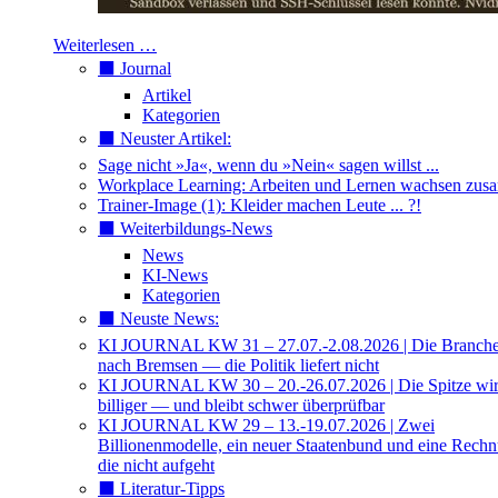
Weiterlesen …
⬛️ Journal
Artikel
Kategorien
⬛️ Neuster Artikel:
Sage nicht »Ja«, wenn du »Nein« sagen willst ...
Workplace Learning: Arbeiten und Lernen wachsen zu
Trainer-Image (1): Kleider machen Leute ... ?!
⬛️ Weiterbildungs-News
News
KI-News
Kategorien
⬛️ Neuste News:
KI JOURNAL KW 31 – 27.07.-2.08.2026 | Die Branche 
nach Bremsen — die Politik liefert nicht
KI JOURNAL KW 30 – 20.-26.07.2026 | Die Spitze wi
billiger — und bleibt schwer überprüfbar
KI JOURNAL KW 29 – 13.-19.07.2026 | Zwei
Billionenmodelle, ein neuer Staatenbund und eine Rech
die nicht aufgeht
⬛️ Literatur-Tipps