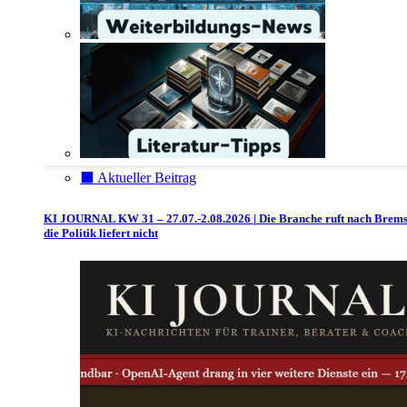
⬛️ Aktueller Beitrag
KI JOURNAL KW 31 – 27.07.-2.08.2026 | Die Branche ruft nach Brem
die Politik liefert nicht