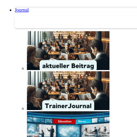
Journal
Journal | Weiterbildungs-News | Literatur-Tipps