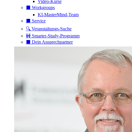
Video-Kurse
⬛️ Workgroups
KI-MasterMind-Team
⬛️ Service
🔍 Veranstaltungs-Suche
🚧 Smarter-Study-Programm
⬛️ Dein Ansprechpartner