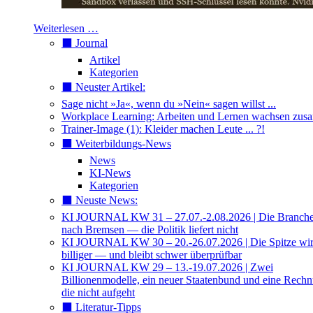
Weiterlesen …
⬛️ Journal
Artikel
Kategorien
⬛️ Neuster Artikel:
Sage nicht »Ja«, wenn du »Nein« sagen willst ...
Workplace Learning: Arbeiten und Lernen wachsen zu
Trainer-Image (1): Kleider machen Leute ... ?!
⬛️ Weiterbildungs-News
News
KI-News
Kategorien
⬛️ Neuste News:
KI JOURNAL KW 31 – 27.07.-2.08.2026 | Die Branche 
nach Bremsen — die Politik liefert nicht
KI JOURNAL KW 30 – 20.-26.07.2026 | Die Spitze wi
billiger — und bleibt schwer überprüfbar
KI JOURNAL KW 29 – 13.-19.07.2026 | Zwei
Billionenmodelle, ein neuer Staatenbund und eine Rech
die nicht aufgeht
⬛️ Literatur-Tipps