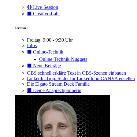
🔴 Live-Session
⬛️ Creative-Lab:
Termine:
Freitag: 9:00 - 9:30 Uhr
Infos
⬛️ Online-Technik
Online-Technik-Nuggets
⬛️ Neue Beiträge
OBS schnell erklärt: Text in OBS-Szenen einbauen
LinkedIn-Tipp: Slider für LinkedIn in CANVA erstellen
Die Elgato Stream Deck Familie
⬛️ Deine Ansprechpartnerin