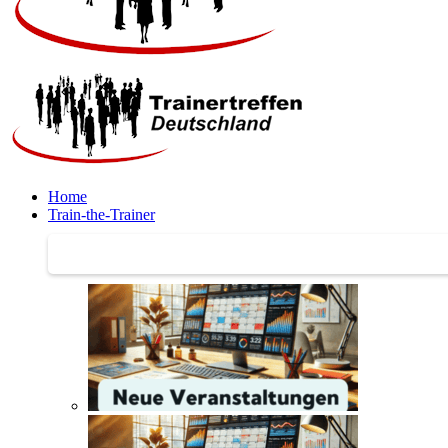
Home
Train-the-Trainer
Train-the-Trainer