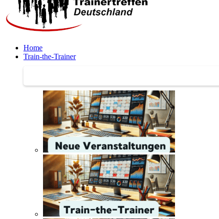
Home
Train-the-Trainer
Train-the-Trainer