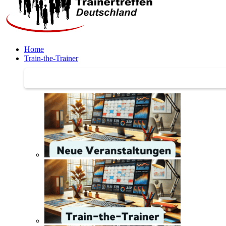
Home
Train-the-Trainer
Train-the-Trainer