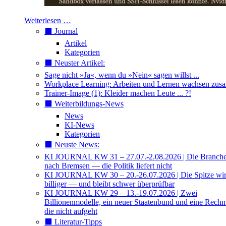
Weiterlesen …
⬛️ Journal
Artikel
Kategorien
⬛️ Neuster Artikel:
Sage nicht »Ja«, wenn du »Nein« sagen willst ...
Workplace Learning: Arbeiten und Lernen wachsen zu
Trainer-Image (1): Kleider machen Leute ... ?!
⬛️ Weiterbildungs-News
News
KI-News
Kategorien
⬛️ Neuste News:
KI JOURNAL KW 31 – 27.07.-2.08.2026 | Die Branche 
nach Bremsen — die Politik liefert nicht
KI JOURNAL KW 30 – 20.-26.07.2026 | Die Spitze wi
billiger — und bleibt schwer überprüfbar
KI JOURNAL KW 29 – 13.-19.07.2026 | Zwei
Billionenmodelle, ein neuer Staatenbund und eine Rech
die nicht aufgeht
⬛️ Literatur-Tipps