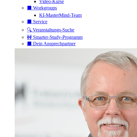
Video-Kurse
⬛️ Workgroups
KI-MasterMind-Team
⬛️ Service
🔍 Veranstaltungs-Suche
🚧 Smarter-Study-Programm
⬛️ Dein Ansprechpartner