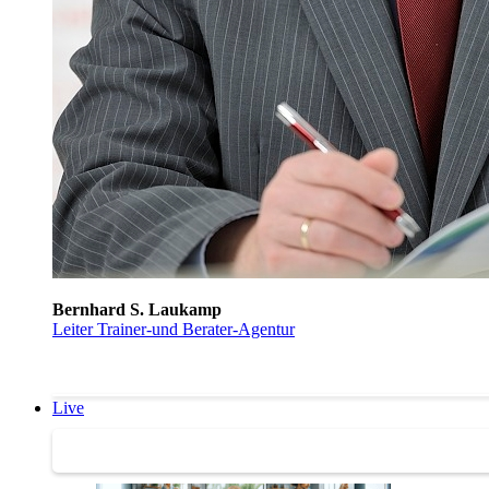
Bernhard S. Laukamp
Leiter Trainer-und Berater-Agentur
Live
Trainertreffen Live