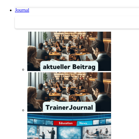
Journal
Journal | Weiterbildungs-News | Literatur-Tipps