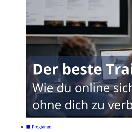
⬛️ Programm