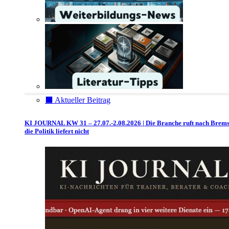
⬛️ Aktueller Beitrag
KI JOURNAL KW 31 – 27.07.-2.08.2026 | Die Branche ruft nach Brem
die Politik liefert nicht